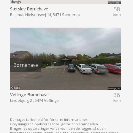
58
Særslev Børnehave
Rasmus Nielsensvej 14, 5471 Søndersø
børn
Børnehave
36
Veflinge Børnehave
Lindebjerg 2 , 5474 Veflinge
børn
Der tages forbehold for forkerte informationer.
Oplysningerne opdateres af brugerne af hjemmesiden.
Brugernes opdateringer valideres inden de lægges på siden.
Institutioner i nogle kommuner, bl.a. København, opdateres oftere