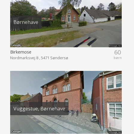
Børnehave
60
Birkemose
Nordmarksvej 8 , 5471 Søndersø
børn
Vuggestue, Børnehave