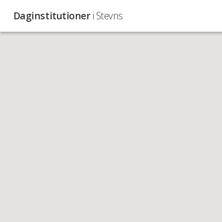
Daginstitutioner
i Stevns