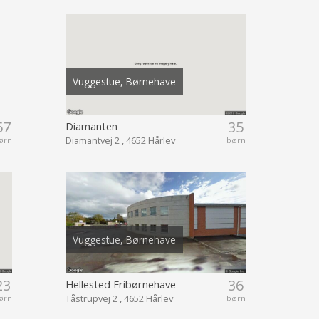
Vuggestue, Børnehave
57
35
Diamanten
Diamantvej 2 , 4652 Hårlev
ørn
børn
Vuggestue, Børnehave
23
36
Hellested Fribørnehave
Tåstrupvej 2 , 4652 Hårlev
ørn
børn