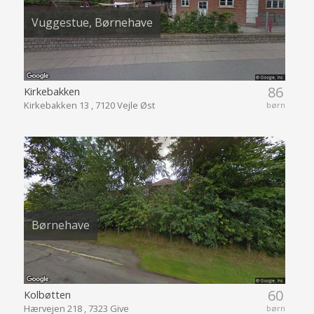
Vuggestue, Børnehave
86
Kirkebakken
Kirkebakken 13 , 7120 Vejle Øst
børn
Børnehave
60
Kolbøtten
Hærvejen 218 , 7323 Give
børn