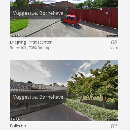
Vuggestue, Børnehave
68
Brejning Fritidscenter
Buen 103 , 7080 Børkop
børn
Vuggestue, Børnehave
82
Bullerbo