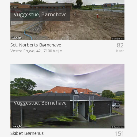
Vuggestue, Børnehave
82
Sct. Norberts Børnehave
Vestre Engvej 42 , 7100 Vejle
børn
Vuggestue, Børnehave
151
Skibet Børnehus