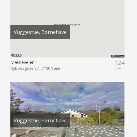
Vuggestue, Børnehave
124
Mælkevejen
Nyboesgade 37 , 7100 Vejle
børn
Vuggestue, Børnehave