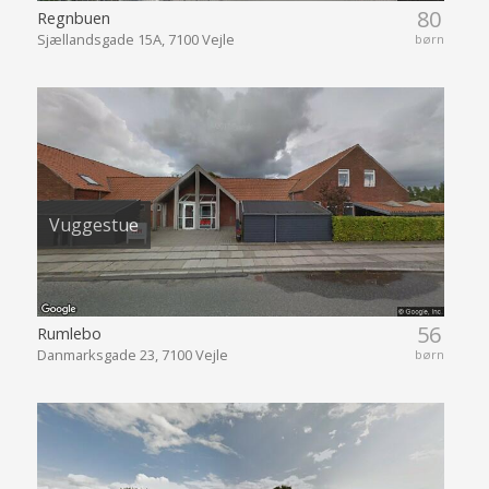
80
Regnbuen
Sjællandsgade 15A, 7100 Vejle
børn
Vuggestue
56
Rumlebo
Danmarksgade 23, 7100 Vejle
børn