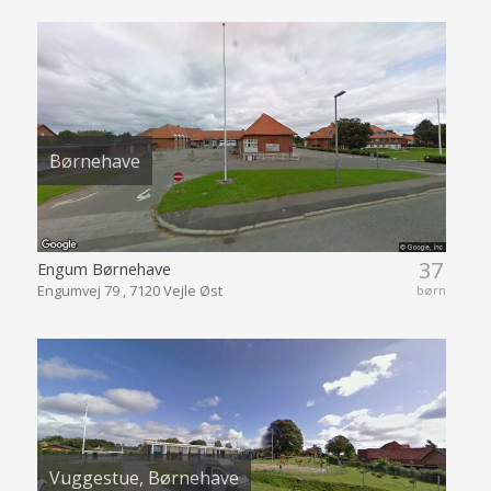
Børnehave
37
Engum Børnehave
Engumvej 79 , 7120 Vejle Øst
børn
Vuggestue, Børnehave