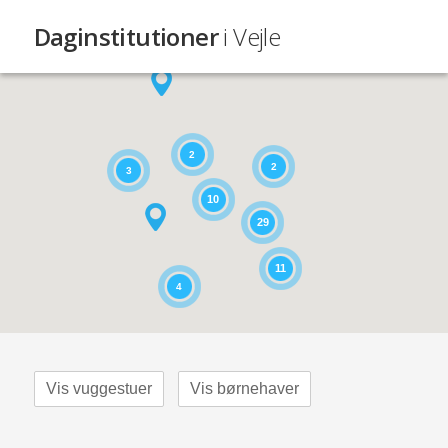
Daginstitutioner
i Vejle
2
2
3
10
29
11
4
Vis vuggestuer
Vis børnehaver