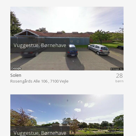
Vuggestue, Børnehave
28
Solen
Rosengårds Alle 106 , 7100 Vejle
børn
Vuggestue, Børnehave