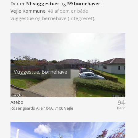
Der er
51 vuggestuer
og
59 børnehaver
i
Vejle Kommune.
48 af dem er både
vuggestue og børnehave (integreret).
Vuggestue, Børnehave
94
Asebo
Rosengaards Alle 104A, 7100 Vejle
børn