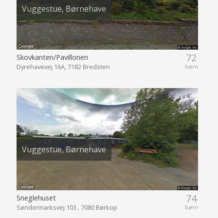
Vuggestue, Børnehave
72
Skovkanten/Pavillonen
Dyrehavevej 16A, 7182 Bredsten
børn
Vuggestue, Børnehave
74
Sneglehuset
Søndermarksvej 103 , 7080 Børkop
børn