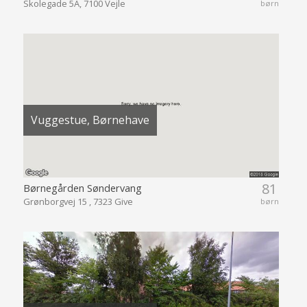
Skolegade 5A, 7100 Vejle
børn
Vuggestue, Børnehave
81
Børnegården Søndervang
Grønborgvej 15 , 7323 Give
børn