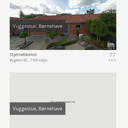
Vuggestue, Børnehave
77
Stjerneblomst
Bygden 65 , 7100 Vejle
børn
Vuggestue, Børnehave