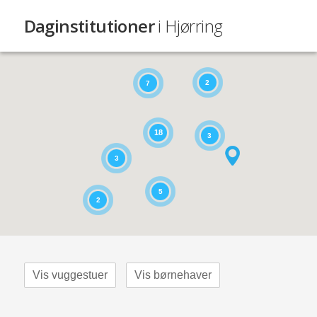
Daginstitutioner
i Hjørring
2
7
18
3
3
5
2
Vis vuggestuer
Vis børnehaver