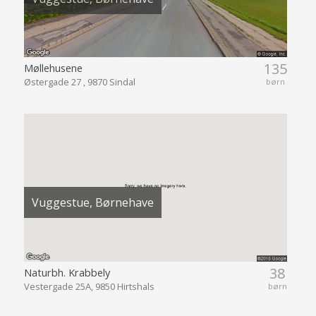
135
Møllehusene
Østergade 27 , 9870 Sindal
børn
Vuggestue, Børnehave
38
Naturbh. Krabbely
Vestergade 25A, 9850 Hirtshals
børn