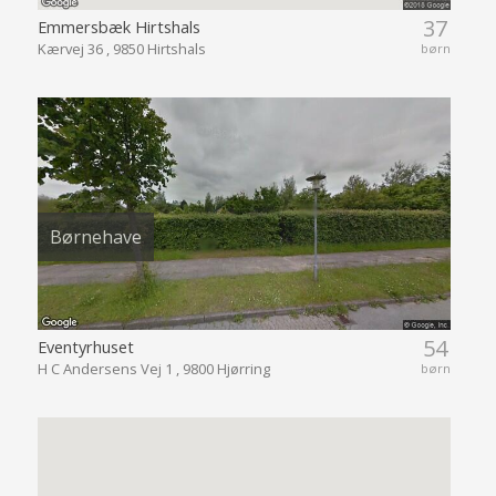
37
Emmersbæk Hirtshals
Kærvej 36 , 9850 Hirtshals
børn
Børnehave
54
Eventyrhuset
H C Andersens Vej 1 , 9800 Hjørring
børn