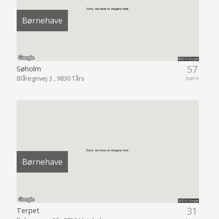
Børnehave
57
Søholm
Blåregnvej 3 , 9830 Tårs
børn
Børnehave
31
Terpet