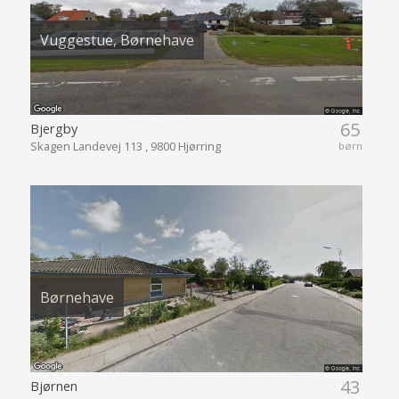
Vuggestue, Børnehave
65
Bjergby
Skagen Landevej 113 , 9800 Hjørring
børn
Børnehave
43
Bjørnen