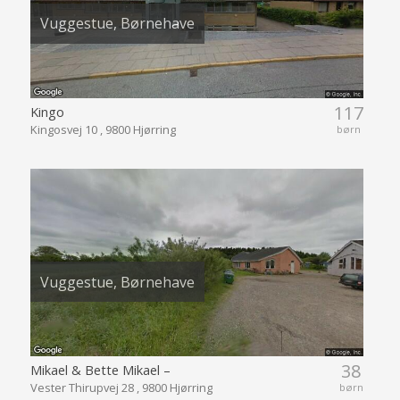
Vuggestue, Børnehave
117
Kingo
Kingosvej 10 , 9800 Hjørring
børn
Vuggestue, Børnehave
38
Mikael & Bette Mikael –
Vester Thirupvej 28 , 9800 Hjørring
børn