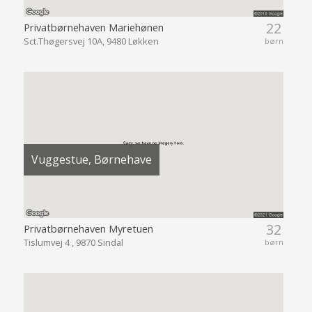
22
Privatbørnehaven Mariehønen
Sct.Thøgersvej 10A, 9480 Løkken
børn
Vuggestue, Børnehave
32
Privatbørnehaven Myretuen
Tislumvej 4 , 9870 Sindal
børn