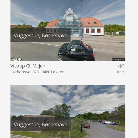
Vuggestue, Børnehave
40
Vittrup Gl. Mejeri
Løkkensvej 826 , 9480 Løkken
børn
Vuggestue, Børnehave