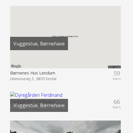
Vuggestue, Børnehave
59
Børnenes Hus Lendum
Ulvmosevej 3 , 9870 Sindal
børn
66
Dyregården Ferdinand
Vuggestue, Børnehave
Spangkærvej 79 , 9800 Hjørring
børn