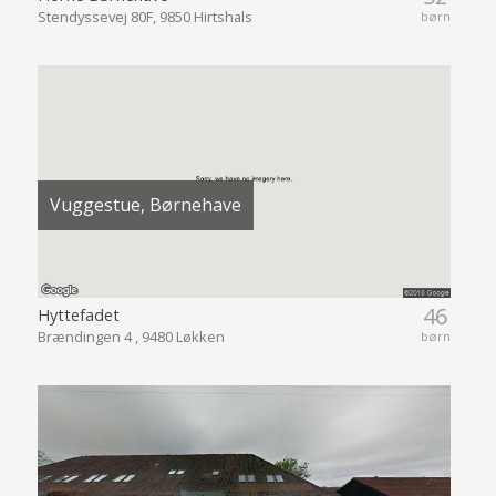
Stendyssevej 80F, 9850 Hirtshals
børn
Vuggestue, Børnehave
46
Hyttefadet
Brændingen 4 , 9480 Løkken
børn