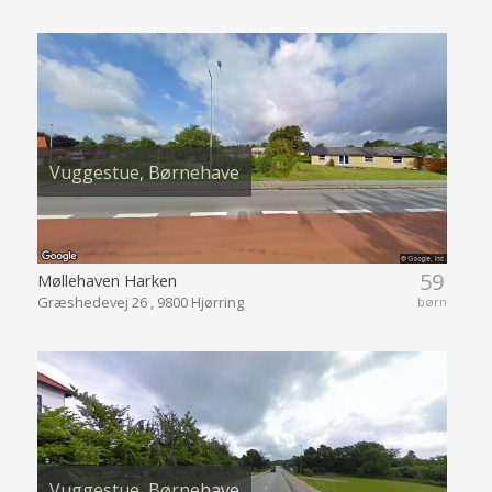
Vuggestue, Børnehave
59
Møllehaven Harken
Græshedevej 26 , 9800 Hjørring
børn
Vuggestue, Børnehave