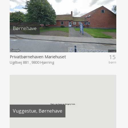
Børnehave
15
Privatbørnehaven Mariehuset
Ugiltvej 881 , 9800 Hjørring
børn
Vuggestue, Børnehave