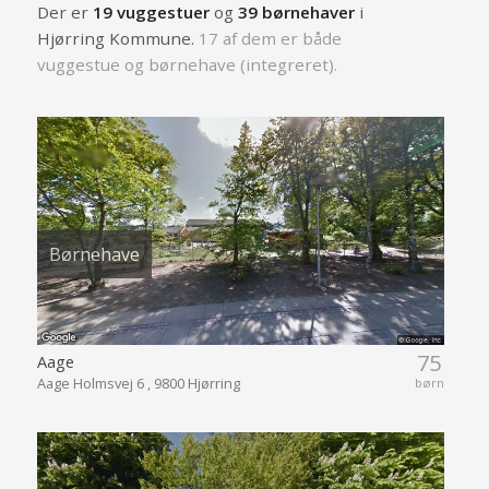
Der er
19 vuggestuer
og
39 børnehaver
i
Hjørring Kommune.
17 af dem er både
vuggestue og børnehave (integreret).
Børnehave
75
Aage
Aage Holmsvej 6 , 9800 Hjørring
børn