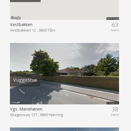
63
Vestbakken
Vestbakken 12 , 9830 Tårs
børn
Vuggestue
38
Vgs. Mariehønen
Skagensvej 137 , 9800 Hjørring
børn