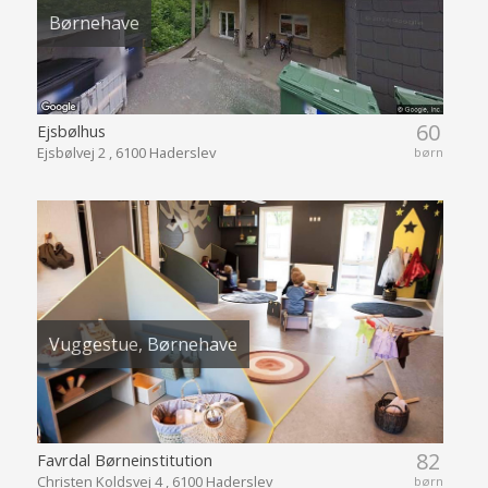
Børnehave
60
Ejsbølhus
Ejsbølvej 2 , 6100 Haderslev
børn
Vuggestue, Børnehave
82
Favrdal Børneinstitution
Christen Koldsvej 4 , 6100 Haderslev
børn