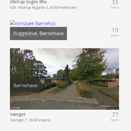
33
Vilstrup Sogns Bhv.
Sdr. Vilstrup Bygade 3, 6100 Haderslev
børn
19
Vonsbæk Børnehus
Vuggestue, Børnehave
Vonsbækvej 84 , 6100 Haderslev
børn
Børnehave
77
Vænget
Vænget 7 , 6500 Vojens
børn