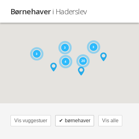
Børnehaver
i Haderslev
3
3
3
20
4
Vis vuggestuer
✔
børnehaver
Vis alle