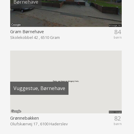
Børnehave
84
Gram Børnehave
Skolekobbel 42 , 6510 Gram
børn
Vuggestue, Børnehave
82
Grønnebakken
Olufskærvej 17 , 6100 Haderslev
børn