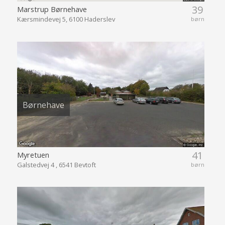
39
Marstrup Børnehave
Kærsmindevej 5, 6100 Haderslev
børn
Børnehave
41
Myretuen
Galstedvej 4 , 6541 Bevtoft
børn