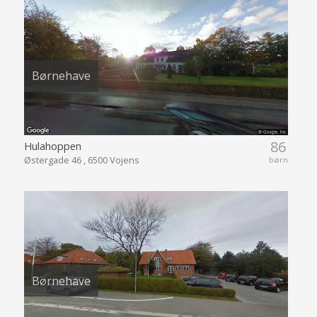
Børnehave
86
Hulahoppen
Østergade 46 , 6500 Vojens
børn
Børnehave