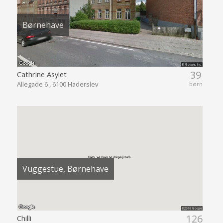
Børnehave
39
Cathrine Asylet
Allegade 6 , 6100 Haderslev
børn
Vuggestue, Børnehave
126
Chilli