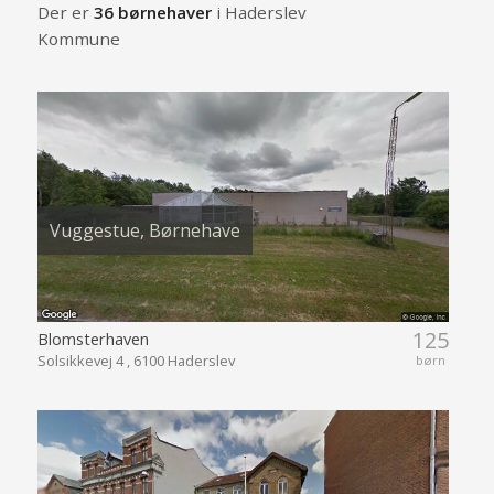
Der er
36 børnehaver
i Haderslev
Kommune
Vuggestue, Børnehave
125
Blomsterhaven
Solsikkevej 4 , 6100 Haderslev
børn