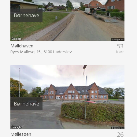
Børnehave
53
Møllehaven
Ryes Møllevej 15 , 6100 Haderslev
børn
Børnehave
26
Møllesøen