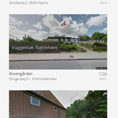
Skovbyvej 2, 6500 Vojens
børn
Vuggestue, Børnehave
106
Rosengården
Thrigesvej 51 , 6100 Haderslev
børn