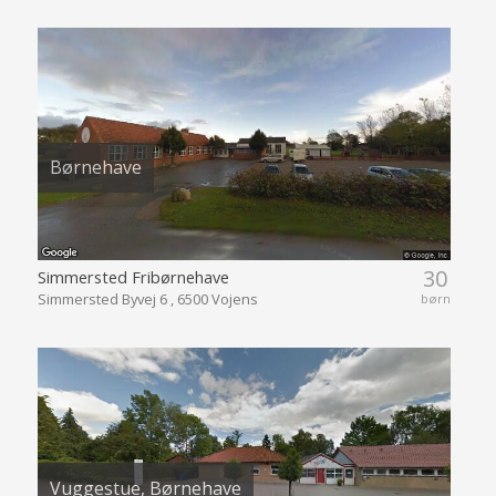
Børnehave
30
Simmersted Fribørnehave
Simmersted Byvej 6 , 6500 Vojens
børn
Vuggestue, Børnehave