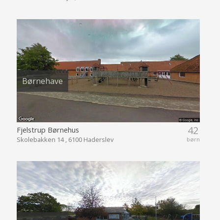
Børnehave
42
Fjelstrup Børnehus
Skolebakken 14 , 6100 Haderslev
børn