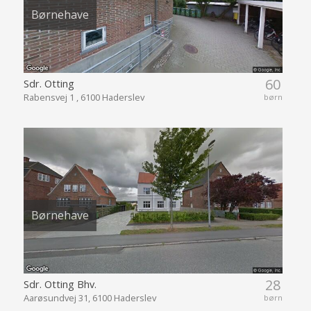
Børnehave
60
Sdr. Otting
Rabensvej 1 , 6100 Haderslev
børn
Børnehave
28
Sdr. Otting Bhv.
Aarøsundvej 31, 6100 Haderslev
børn