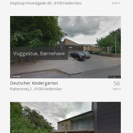
Hoptrup Hovedgade 60 , 6100 Haderslev
børn
Vuggestue, Børnehave
56
Deutscher Kindergarten
Rabensvej 2 , 6100 Haderslev
børn