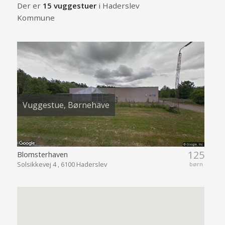
Der er
15 vuggestuer
i Haderslev
Kommune
Vuggestue, Børnehave
125
Blomsterhaven
Solsikkevej 4 , 6100 Haderslev
børn