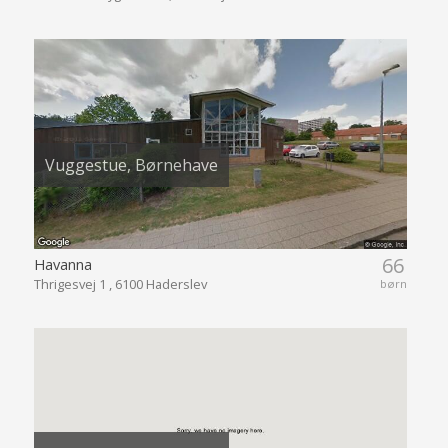
Vuggestue, Børnehave
66
Havanna
Thrigesvej 1 , 6100 Haderslev
børn