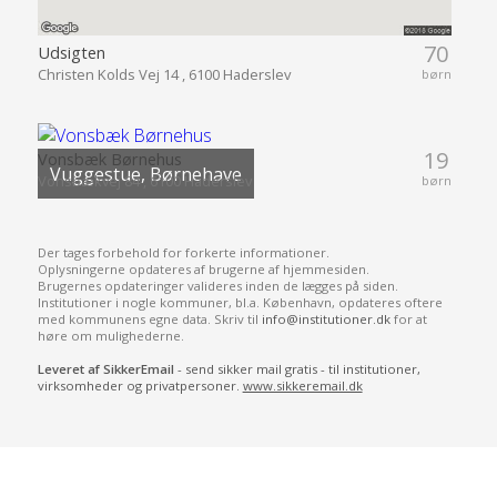
70
Udsigten
Christen Kolds Vej 14 , 6100 Haderslev
børn
19
Vonsbæk Børnehus
Vuggestue, Børnehave
Vonsbækvej 84 , 6100 Haderslev
børn
Der tages forbehold for forkerte informationer.
Oplysningerne opdateres af brugerne af hjemmesiden.
Brugernes opdateringer valideres inden de lægges på siden.
Institutioner i nogle kommuner, bl.a. København, opdateres oftere
med kommunens egne data. Skriv til
info@institutioner.dk
for at
høre om mulighederne.
Leveret af SikkerEmail
- send sikker mail gratis - til institutioner,
virksomheder og privatpersoner.
www.sikkeremail.dk