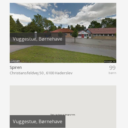
Vuggestue, Børnehave
99
Spiren
Christiansfeldvej 50 , 6100 Haderslev
børn
Vuggestue, Børnehave