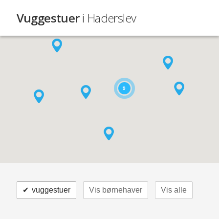
Vuggestuer
i Haderslev
9
✔
vuggestuer
Vis børnehaver
Vis alle