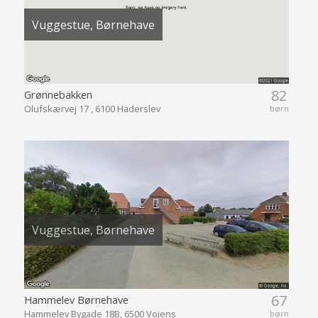
Vuggestue, Børnehave
82
Grønnebakken
Olufskærvej 17 , 6100 Haderslev
børn
Vuggestue, Børnehave
67
Hammelev Børnehave
Hammelev Bygade 18B, 6500 Vojens
børn