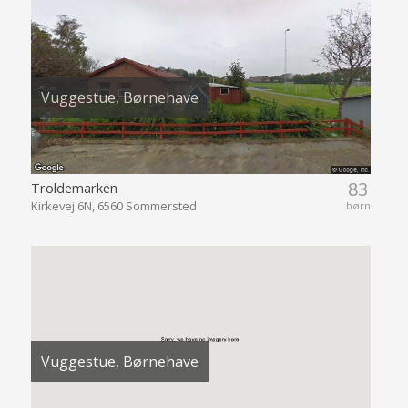
Vuggestue, Børnehave
83
Troldemarken
Kirkevej 6N, 6560 Sommersted
børn
Vuggestue, Børnehave