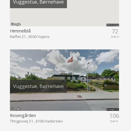
Vuggestue, Børnehave
72
Himmelblå
Naffet 21 , 6500 Vojens
børn
Vuggestue, Børnehave
106
Rosengården
Thrigesvej 51 , 6100 Haderslev
børn