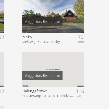
Vuggestue, Børnehave
32
76
Melby
Melbyvej 150 , 3370 Melby
ørn
børn
Vuggestue, Børnehave
12
116
Skåringgårdsvej
Præstesvinget 3 , 3300 Frederiksværk
ørn
børn