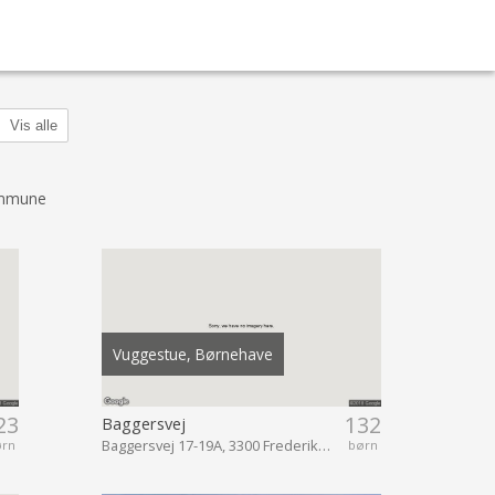
Vis alle
ommune
Vuggestue, Børnehave
23
132
Baggersvej
Baggersvej 17-19A, 3300 Frederiksværk
ørn
børn