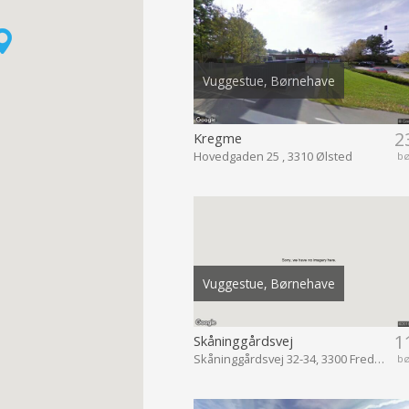
Vuggestue, Børnehave
2
Kregme
Hovedgaden 25 , 3310 Ølsted
b
Vuggestue, Børnehave
1
Skåninggårdsvej
Skåninggårdsvej 32-34, 3300 Frederiksværk
b