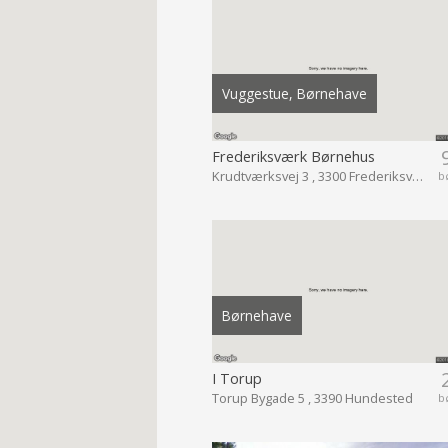
Vuggestue, Børnehave
Frederiksværk Børnehus
Krudtværksvej 3 , 3300 Frederiksværk
b
Børnehave
I Torup
Torup Bygade 5 , 3390 Hundested
b