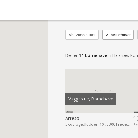
Vis vuggestuer
✔
børnehaver
Der er
11 børnehaver
i Halsnæs K
Vuggestue, Børnehave
1
Arresø
Skovfogedlodden 10 , 3300 Frederiksværk
b