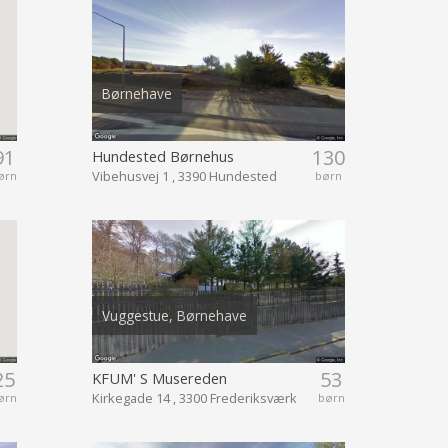
Børnehave
91
130
Hundested Børnehus
Vibehusvej 1 , 3390 Hundested
ørn
børn
Vuggestue, Børnehave
25
53
KFUM' S Musereden
Kirkegade 14 , 3300 Frederiksværk
ørn
børn