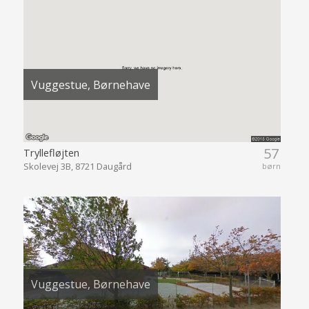
Vuggestue, Børnehave
57
Tryllefløjten
Skolevej 3B, 8721 Daugård
børn
Vuggestue, Børnehave