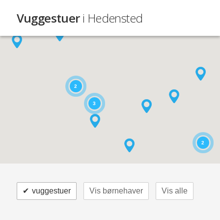
Vuggestuer
i Hedensted
2
3
2
✔
vuggestuer
Vis børnehaver
Vis alle