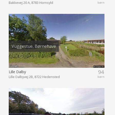
Bakkevej 20 A, 8783 Hornsyld
børn
Vuggestue, Børnehave
94
Lille Dalby
Lille Dalbyvej 2B, 8722 Hedensted
børn