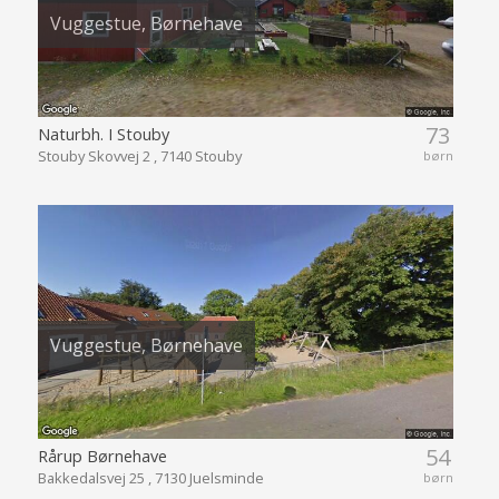
Vuggestue, Børnehave
73
Naturbh. I Stouby
Stouby Skovvej 2 , 7140 Stouby
børn
Vuggestue, Børnehave
54
Rårup Børnehave
Bakkedalsvej 25 , 7130 Juelsminde
børn