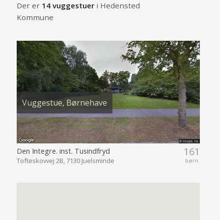
Der er
14 vuggestuer
i Hedensted
Kommune
Vuggestue, Børnehave
161
Den Integre. inst. Tusindfryd
Tofteskovvej 2B, 7130 Juelsminde
børn