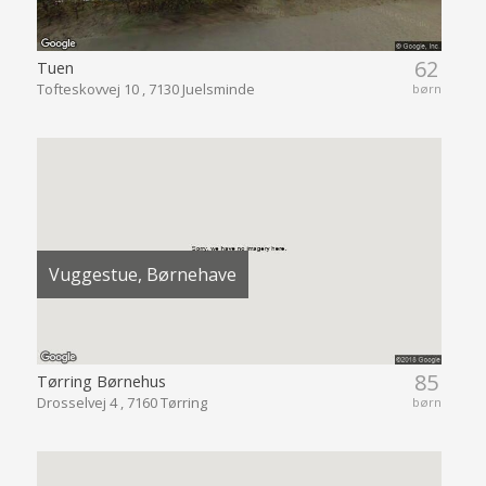
62
Tuen
Tofteskovvej 10 , 7130 Juelsminde
børn
Vuggestue, Børnehave
85
Tørring Børnehus
Drosselvej 4 , 7160 Tørring
børn