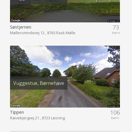
73
Søstjernen
Møllersmindevej 12 , 8763 Rask Mølle
børn
Vuggestue, Børnehave
106
Tippen
Rævebjergvej 21 , 8723 Løsning
børn