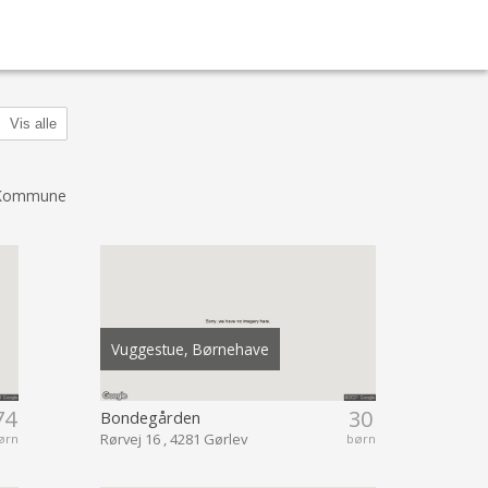
Vis alle
 Kommune
Vuggestue, Børnehave
74
30
Bondegården
Rørvej 16 , 4281 Gørlev
ørn
børn