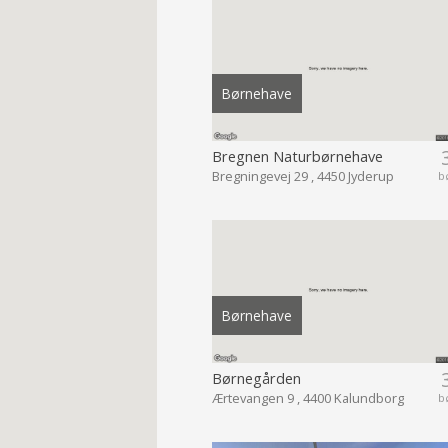
Børnehave
Bregnen Naturbørnehave
Bregningevej 29 , 4450 Jyderup
b
Børnehave
Børnegården
Ærtevangen 9 , 4400 Kalundborg
b