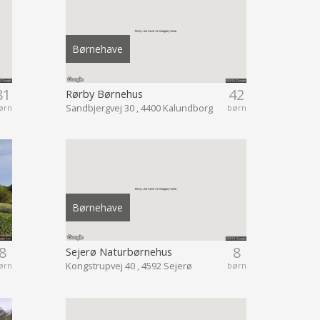
Børnehave
81
42
Rørby Børnehus
Sandbjergvej 30 , 4400 Kalundborg
ørn
børn
Børnehave
8
8
Sejerø Naturbørnehus
Kongstrupvej 40 , 4592 Sejerø
ørn
børn