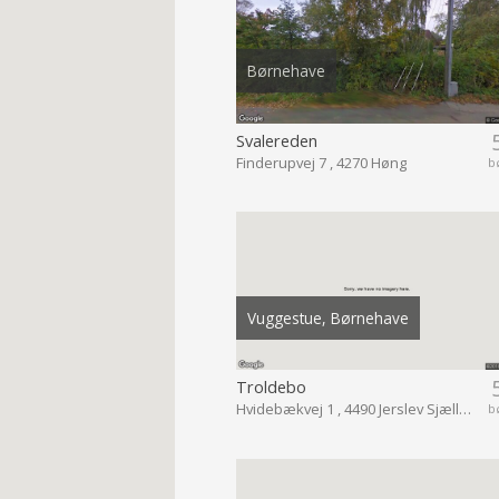
Børnehave
Svalereden
Finderupvej 7 , 4270 Høng
b
Vuggestue, Børnehave
Troldebo
Hvidebækvej 1 , 4490 Jerslev Sjælland
b