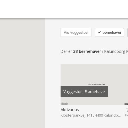
Vis vuggestuer
✔
børnehaver
Der er
33 børnehaver
i Kalundborg
Vuggestue, Børnehave
Aktivarius
Klosterparkvej 141 , 4400 Kalundborg
b