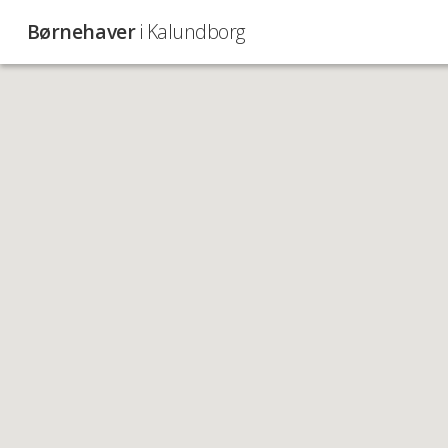
Børnehaver
i Kalundborg