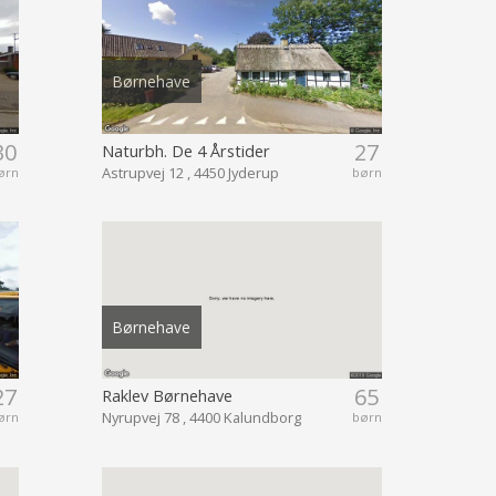
Børnehave
30
27
Naturbh. De 4 Årstider
Astrupvej 12 , 4450 Jyderup
ørn
børn
Børnehave
27
65
Raklev Børnehave
Nyrupvej 78 , 4400 Kalundborg
ørn
børn