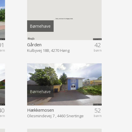
Børnehave
91
42
Gården
Kulbyvej 18B, 4270 Høng
ørn
børn
Børnehave
40
52
Hækkemosen
Olesmindevej 7 , 4460 Snertinge
ørn
børn