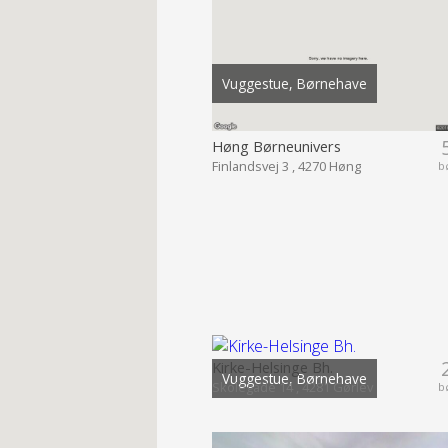
Vuggestue, Børnehave
Høng Børneunivers
Finlandsvej 3 , 4270 Høng
b
Kirke-Helsinge Bh.
Vuggestue, Børnehave
Skolegade 14 , 4281 Gørlev
b