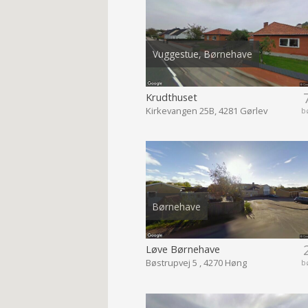
Vuggestue, Børnehave
Krudthuset
Kirkevangen 25B, 4281 Gørlev
b
Børnehave
Løve Børnehave
Bøstrupvej 5 , 4270 Høng
b