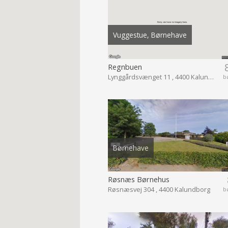
Vuggestue, Børnehave
Regnbuen
Lynggårdsvænget 11 , 4400 Kalundborg
b
Børnehave
Røsnæs Børnehus
Røsnæsvej 304 , 4400 Kalundborg
b