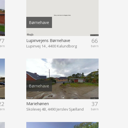
Børnehave
77
66
Lupinvejens Børnehave
Lupinvej 14 , 4400 Kalundborg
ørn
børn
Børnehave
22
37
Mariehønen
Skolevej 4B, 4490 Jerslev Sjælland
ørn
børn