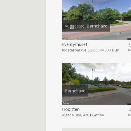
Vuggestue, Børnehave
Eventyrhuset
Klosterparkvej 53-55 , 4400 Kalundborg
b
Børnehave
Hobitten
Algade 30A, 4281 Gørlev
b