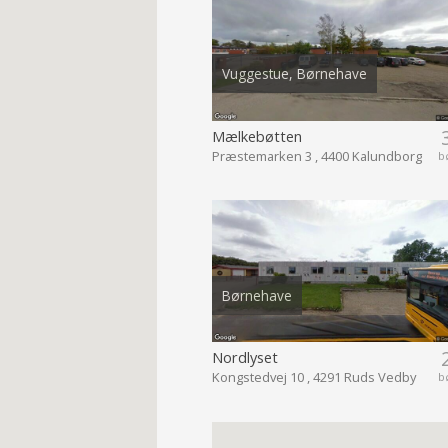
Vuggestue, Børnehave
Mælkebøtten
Præstemarken 3 , 4400 Kalundborg
b
Børnehave
Nordlyset
Kongstedvej 10 , 4291 Ruds Vedby
b