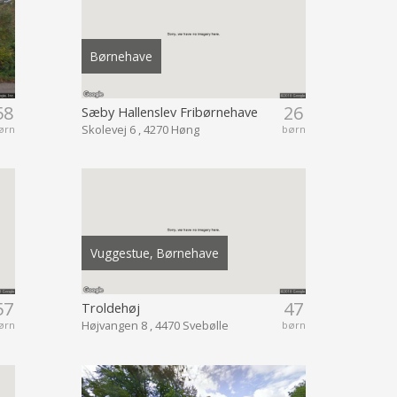
Børnehave
58
26
Sæby Hallenslev Fribørnehave
Skolevej 6 , 4270 Høng
ørn
børn
Vuggestue, Børnehave
57
47
Troldehøj
Højvangen 8 , 4470 Svebølle
ørn
børn