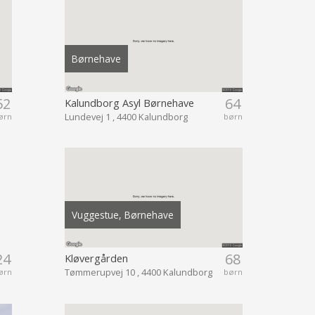
Børnehave
52
64
Kalundborg Asyl Børnehave
Lundevej 1 , 4400 Kalundborg
ørn
børn
Vuggestue, Børnehave
24
68
Kløvergården
Tømmerupvej 10 , 4400 Kalundborg
ørn
børn