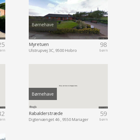
Børnehave
25
98
Myretuen
Ulstrupvej 3C, 9500 Hobro
ørn
børn
Børnehave
32
59
Rabalderstræde
Digtervænget 46 , 9550 Mariager
ørn
børn