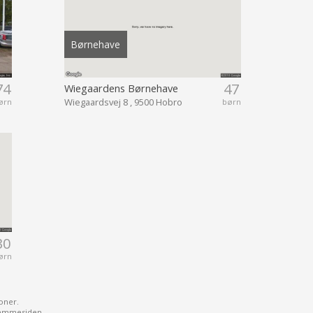
Børnehave
74
47
Wiegaardens Børnehave
Wiegaardsvej 8 , 9500 Hobro
ørn
børn
30
ørn
oner.
jemmesiden.