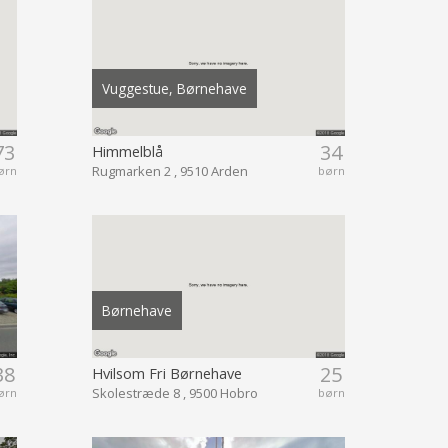
Vuggestue, Børnehave
73
34
Himmelblå
Rugmarken 2 , 9510 Arden
ørn
børn
Børnehave
38
25
Hvilsom Fri Børnehave
Skolestræde 8 , 9500 Hobro
ørn
børn