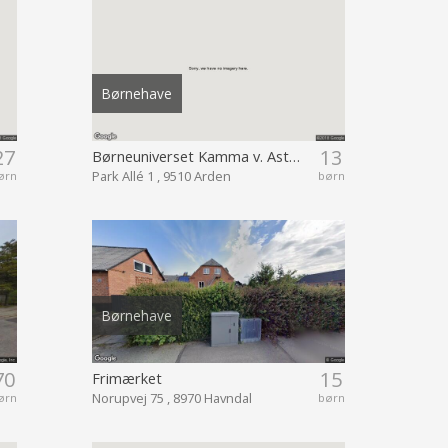
Børnehave
27
13
Børneuniverset Kamma v. Astrup Friskole
Park Allé 1 , 9510 Arden
ørn
børn
Børnehave
70
15
Frimærket
Norupvej 75 , 8970 Havndal
ørn
børn