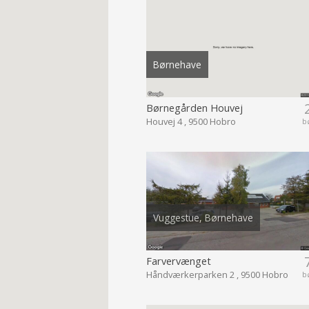
Børnehave
Børnegården Houvej
Houvej 4 , 9500 Hobro
b
Vuggestue, Børnehave
Farvervænget
Håndværkerparken 2 , 9500 Hobro
b