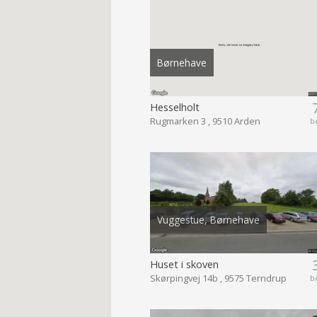
Børnehave
Hesselholt
Rugmarken 3 , 9510 Arden
b
Vuggestue, Børnehave
Huset i skoven
Skørpingvej 14b , 9575 Terndrup
b