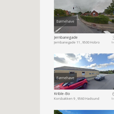
Børnehave
Jernbanegade
Jernbanegade 11 , 9500 Hobro
b
Børnehave
Krible-Bo
Korsbakken 9 , 9560 Hadsund
b