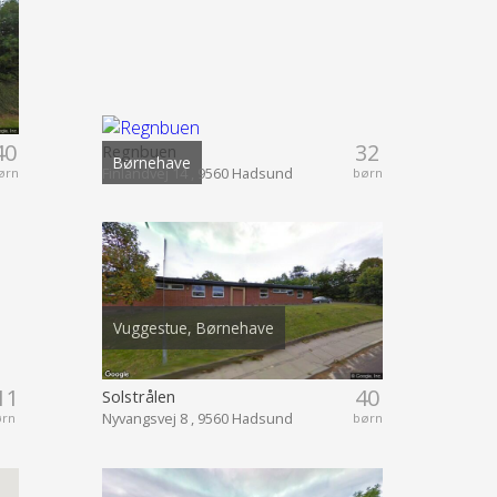
40
32
Regnbuen
Børnehave
Finlandvej 14 , 9560 Hadsund
ørn
børn
Vuggestue, Børnehave
11
40
Solstrålen
Nyvangsvej 8 , 9560 Hadsund
ørn
børn