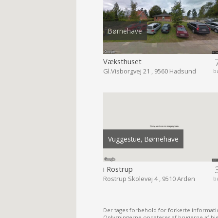
Børnehave
Væksthuset
Gl.Visborgvej 21 , 9560 Hadsund
b
Vuggestue, Børnehave
i Rostrup
Rostrup Skolevej 4 , 9510 Arden
b
Der tages forbehold for forkerte informati
Oplysningerne opdateres af brugerne af h