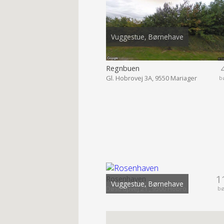
Vuggestue, Børnehave
Regnbuen
Gl. Hobrovej 3A, 9550 Mariager
b
1
Rosenhaven
Vuggestue, Børnehave
Døstrupvej 21 , 9500 Hobro
b