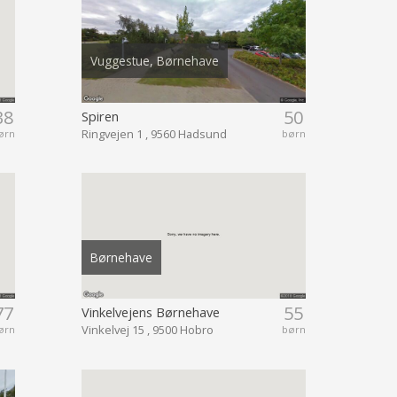
Vuggestue, Børnehave
38
50
Spiren
Ringvejen 1 , 9560 Hadsund
ørn
børn
Børnehave
77
55
Vinkelvejens Børnehave
Vinkelvej 15 , 9500 Hobro
ørn
børn