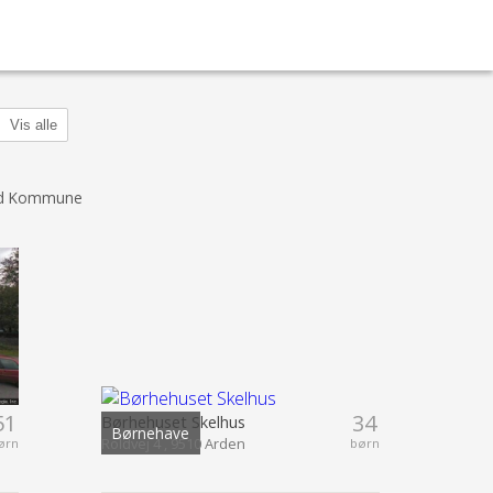
Vis alle
ord Kommune
51
34
Børhehuset Skelhus
Børnehave
Roldvej 4 , 9510 Arden
ørn
børn