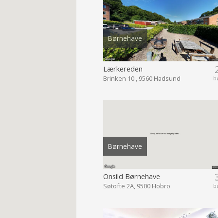
Børnehave
Lærkereden
Brinken 10 , 9560 Hadsund
b
Børnehave
Onsild Børnehave
Søtofte 2A, 9500 Hobro
b