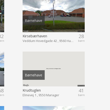
Børnehave
32
28
Kirsebærhaven
Veddum Hovedgade 42 , 9560 Hadsund
ørn
børn
Børnehave
68
41
Krudtuglen
Elmevej 1 , 9550 Mariager
ørn
børn