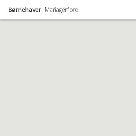
Børnehaver
i Mariagerfjord