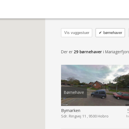
Vis vuggestuer
✔
børnehaver
Der er
29 børnehaver
i Mariagerfj
Børnehave
Bymarken
Sdr. Ringvej 11 , 9500 Hobro
b