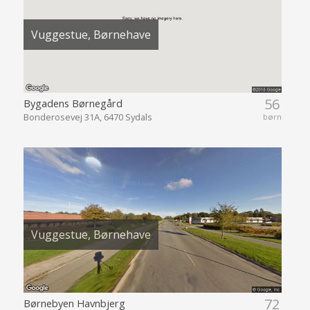
Vuggestue, Børnehave
56
Bygadens Børnegård
Bonderosevej 31A, 6470 Sydals
børn
Vuggestue, Børnehave
72
Børnebyen Havnbjerg