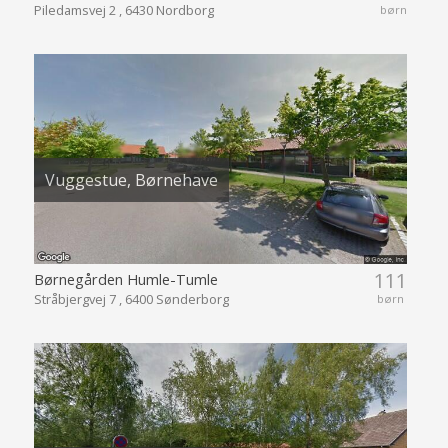
Piledamsvej 2 , 6430 Nordborg
børn
Vuggestue, Børnehave
111
Børnegården Humle-Tumle
Stråbjergvej 7 , 6400 Sønderborg
børn