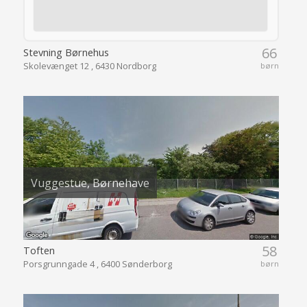
66
Stevning Børnehus
Skolevænget 12 , 6430 Nordborg
børn
Vuggestue, Børnehave
58
Toften
Porsgrunngade 4 , 6400 Sønderborg
børn