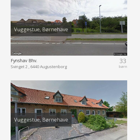
Vuggestue, Børnehave
33
Fynshav Bhv.
Svinget 2 , 6440 Augustenborg
børn
Vuggestue, Børnehave