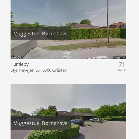
Vuggestue, Børnehave
71
Tumleby
Stjernevejen 63 , 6300 Gråsten
børn
Vuggestue, Børnehave