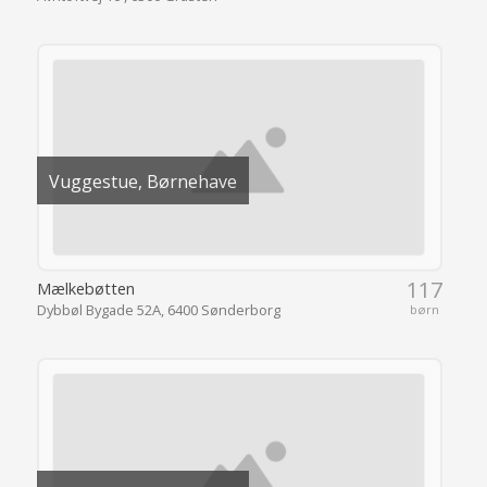
Vuggestue, Børnehave
117
Mælkebøtten
Dybbøl Bygade 52A, 6400 Sønderborg
børn