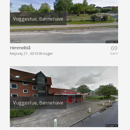
Vuggestue, Børnehave
69
Himmelblå
Nejsvej 21 , 6310 Broager
børn
Vuggestue, Børnehave