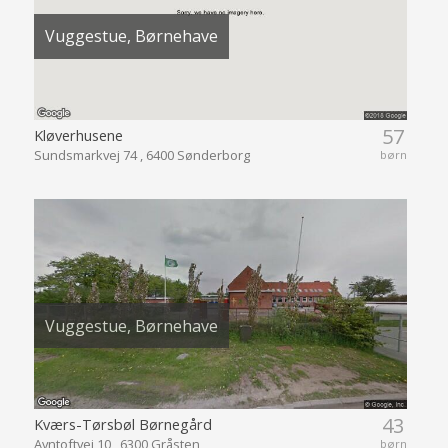
Vuggestue, Børnehave
57
Kløverhusene
Sundsmarkvej 74 , 6400 Sønderborg
børn
Vuggestue, Børnehave
43
Kværs-Tørsbøl Børnegård
Avntoftvej 10 , 6300 Gråsten
børn