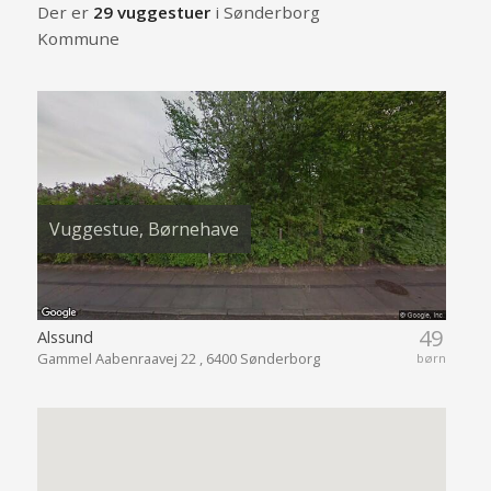
Der er
29 vuggestuer
i Sønderborg
Kommune
Vuggestue, Børnehave
49
Alssund
Gammel Aabenraavej 22 , 6400 Sønderborg
børn