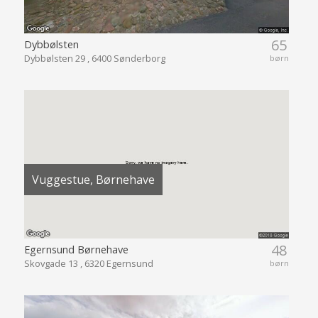
65
Dybbølsten
Dybbølsten 29 , 6400 Sønderborg
børn
Vuggestue, Børnehave
48
Egernsund Børnehave
Skovgade 13 , 6320 Egernsund
børn