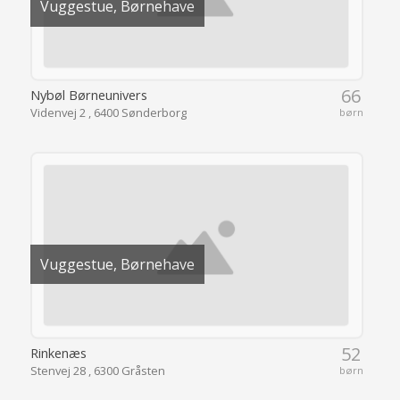
Vuggestue, Børnehave
66
Nybøl Børneunivers
Videnvej 2 , 6400 Sønderborg
børn
Vuggestue, Børnehave
52
Rinkenæs
Stenvej 28 , 6300 Gråsten
børn