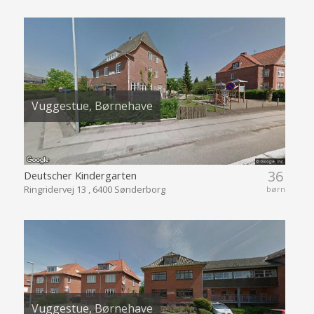
Vuggestue, Børnehave
36
Deutscher Kindergarten
Ringridervej 13 , 6400 Sønderborg
børn
Vuggestue, Børnehave