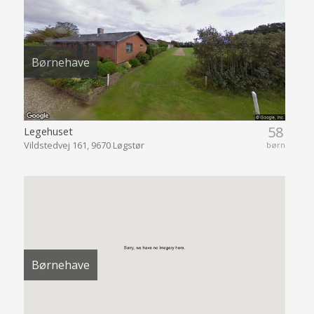
Børnehave
58
Legehuset
Vildstedvej 161, 9670 Løgstør
børn
Børnehave