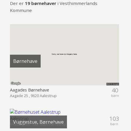
Der er
19 børnehaver
i Vesthimmerlands
Kommune
Børnehave
40
Aagades Børnehave
Aagade 25 , 9620 Aalestrup
børn
103
Aalestrup
Vuggestue, Børnehave
Vestergade 100 , 9620 Aalestrup
børn