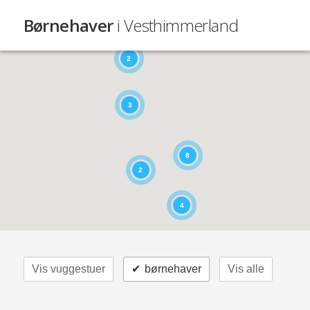
Børnehaver
i Vesthimmerland
2
3
8
2
4
Vis vuggestuer
✔
børnehaver
Vis alle