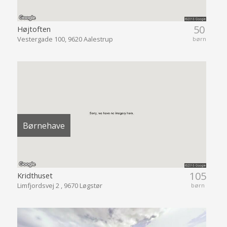
50
Højtoften
Vestergade 100, 9620 Aalestrup
børn
Børnehave
105
Kridthuset
Limfjordsvej 2 , 9670 Løgstør
børn