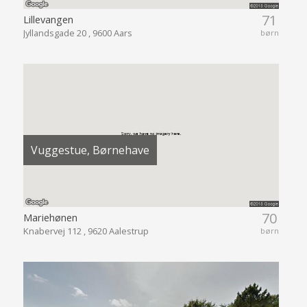
71
Lillevangen
Jyllandsgade 20 , 9600 Aars
børn
Vuggestue, Børnehave
70
Mariehønen
Knabervej 112 , 9620 Aalestrup
børn