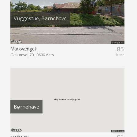
Vuggestue, Børnehave
85
Markvænget
Gislumvej 70 , 9600 Aars
børn
Børnehave
Mejsevej