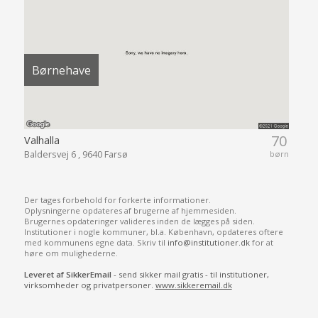
Børnehave
70
Valhalla
Baldersvej 6 , 9640 Farsø
børn
Der tages forbehold for forkerte informationer.
Oplysningerne opdateres af brugerne af hjemmesiden.
Brugernes opdateringer valideres inden de lægges på siden.
Institutioner i nogle kommuner, bl.a. København, opdateres oftere
med kommunens egne data. Skriv til
info@institutioner.dk
for at
høre om mulighederne.
Leveret af SikkerEmail
- send sikker mail gratis - til institutioner,
virksomheder og privatpersoner.
www.sikkeremail.dk