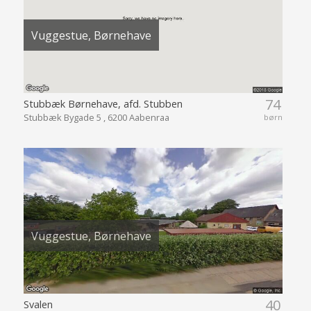
Vuggestue, Børnehave
74
Stubbæk Børnehave, afd. Stubben
Stubbæk Bygade 5 , 6200 Aabenraa
børn
Vuggestue, Børnehave
40
Svalen