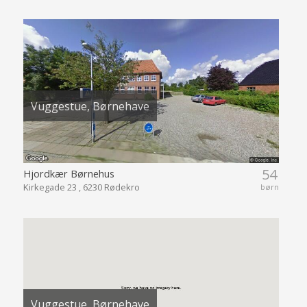
Vuggestue, Børnehave
54
Hjordkær Børnehus
Kirkegade 23 , 6230 Rødekro
børn
Vuggestue, Børnehave