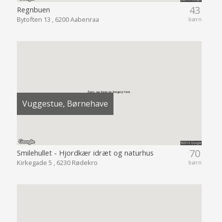
43
Regnbuen
Bytoften 13 , 6200 Aabenraa
børn
Vuggestue, Børnehave
70
Smilehullet - Hjordkær idræt og naturhus
Kirkegade 5 , 6230 Rødekro
børn