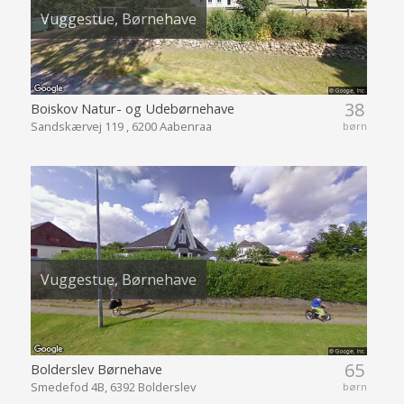
Vuggestue, Børnehave
38
Boiskov Natur- og Udebørnehave
Sandskærvej 119 , 6200 Aabenraa
børn
Vuggestue, Børnehave
65
Bolderslev Børnehave
Smedefod 4B, 6392 Bolderslev
børn