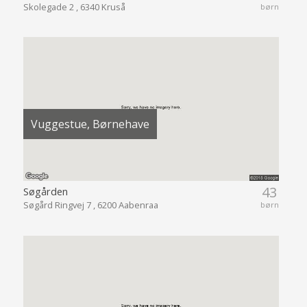
Skolegade 2 , 6340 Kruså
børn
Vuggestue, Børnehave
43
Søgården
Søgård Ringvej 7 , 6200 Aabenraa
børn