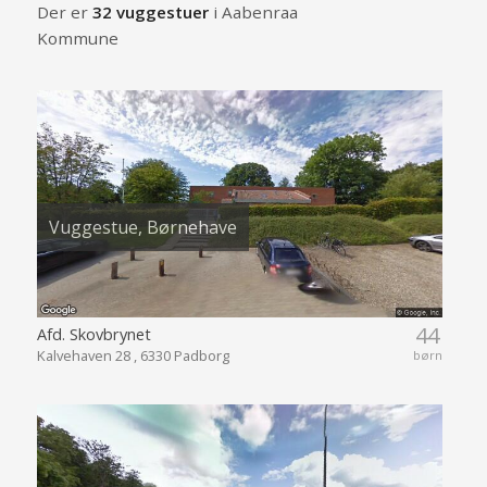
Der er
32 vuggestuer
i Aabenraa
Kommune
Vuggestue, Børnehave
44
Afd. Skovbrynet
Kalvehaven 28 , 6330 Padborg
børn