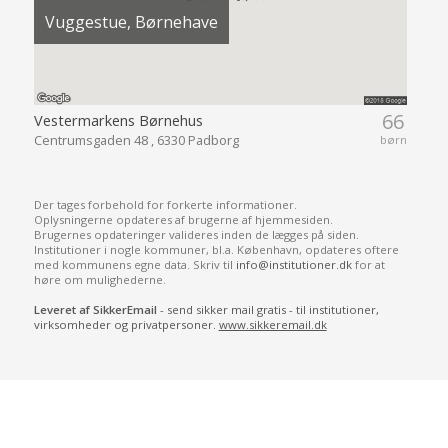
Vuggestue, Børnehave
66
Vestermarkens Børnehus
Centrumsgaden 48 , 6330 Padborg
børn
Der tages forbehold for forkerte informationer.
Oplysningerne opdateres af brugerne af hjemmesiden.
Brugernes opdateringer valideres inden de lægges på siden.
Institutioner i nogle kommuner, bl.a. København, opdateres oftere
med kommunens egne data. Skriv til
info@institutioner.dk
for at
høre om mulighederne.
Leveret af SikkerEmail
- send sikker mail gratis - til institutioner,
virksomheder og privatpersoner.
www.sikkeremail.dk