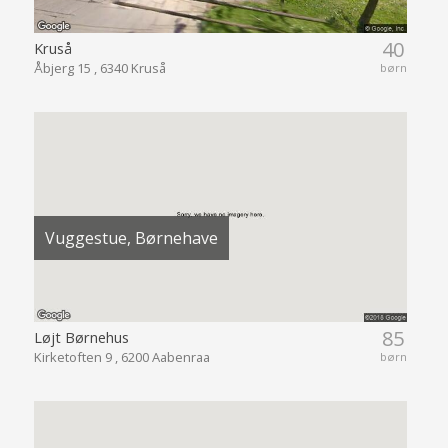
40
Kruså
Åbjerg 15 , 6340 Kruså
børn
Vuggestue, Børnehave
85
Løjt Børnehus
Kirketoften 9 , 6200 Aabenraa
børn