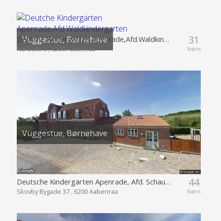
31
Vuggestue, Børnehave
Deutche Kindergärten Apenrade,Afd.Waldkindergarten
Nørballe 5 , 6200 Aabenraa
børn
Vuggestue, Børnehave
44
Deutsche Kindergärten Apenrade, Afd. Schaubye
Skovby Bygade 37 , 6200 Aabenraa
børn