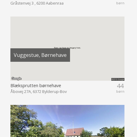
Gråstenvej 3 , 6200 Aabenraa
børn
Vuggestue, Børnehave
44
Blæksprutten børnehave
Åbovej 27A, 6372 Bylderup-Bov
børn