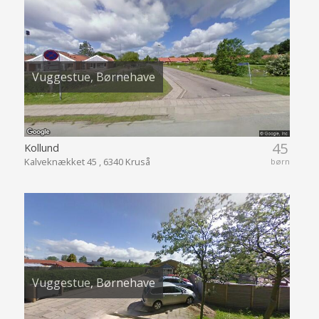
Vuggestue, Børnehave
45
Kollund
Kalveknækket 45 , 6340 Kruså
børn
Vuggestue, Børnehave