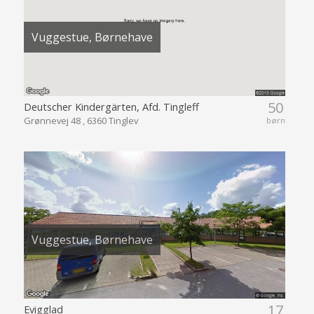
Vuggestue, Børnehave
50
Deutscher Kindergärten, Afd. Tingleff
Grønnevej 48 , 6360 Tinglev
børn
Vuggestue, Børnehave
17
Evigglad