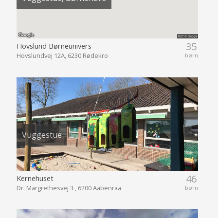
35
Hovslund Børneunivers
Hovslundvej 12A, 6230 Rødekro
børn
Vuggestue
46
Kernehuset
Dr. Margrethesvej 3 , 6200 Aabenraa
børn