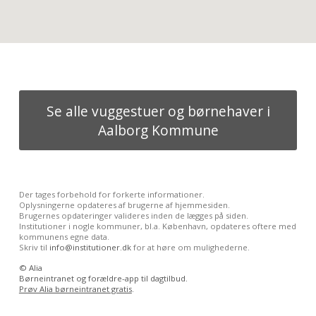
Se alle vuggestuer og børnehaver i
Aalborg Kommune
Der tages forbehold for forkerte informationer.
Oplysningerne opdateres af brugerne af hjemmesiden.
Brugernes opdateringer valideres inden de lægges på siden.
Institutioner i nogle kommuner, bl.a. København, opdateres oftere med
kommunens egne data.
Skriv til
info@institutioner.dk
for at høre om mulighederne.
©
Alia
Børneintranet og forældre-app til dagtilbud.
Prøv Alia børneintranet gratis
.