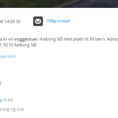
Tilføj e-mail
98 14 09 35
a er en
vuggestue
i Aalborg SØ med plads til 39 børn. Adre
2, 9210 Aalborg SØ
-mail mm.
2
ng
til bil
il tog og bus