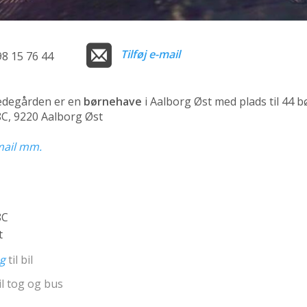
Tilføj e-mail
98 15 76 44
degården er en
børnehave
i Aalborg Øst med plads til 44 b
, 9220 Aalborg Øst
-mail mm.
8C
t
ng
til bil
il tog og bus