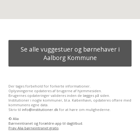
Se alle vuggestuer og børnehaver i
Aalborg Kommune
Der tages forbehold for forkerte informationer.
Oplysningerne opdateres af brugerne af hjemmesiden.
Brugernes opdateringer valideres inden de lægges på siden.
Institutioner i nogle kommuner, bl.a. København, opdateres oftere med
kommunens egne data.
Skriv til
info@institutioner.dk
for at høre om mulighederne.
©
Alia
Børneintranet og forældre-app til dagtilbud.
Prøv Alia børneintranet gratis
.