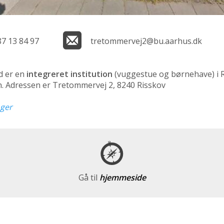
87 13 84 97
tretommervej2@bu.aarhus.dk
d er en
integreret institution
(vuggestue og børnehave)
i 
rn. Adressen er Tretommervej 2, 8240 Risskov
nger
Gå til
hjemmeside