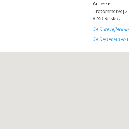
Adresse
Tretommervej 2
8240 Risskov
Se Rutevejledni
Se Rejseplanen
t