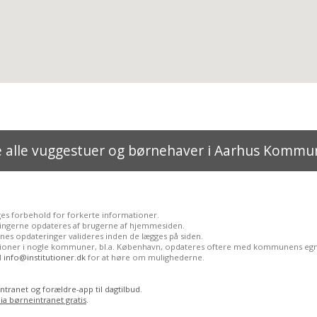
e alle vuggestuer og børnehaver i Aarhus Kommu
ges forbehold for forkerte informationer.
ingerne opdateres af brugerne af hjemmesiden.
nes opdateringer valideres inden de lægges på siden.
utioner i nogle kommuner, bl.a. København, opdateres oftere med kommunens egn
il
info@institutioner.dk
for at høre om mulighederne.
ntranet og forældre-app til dagtilbud.
ia børneintranet gratis
.