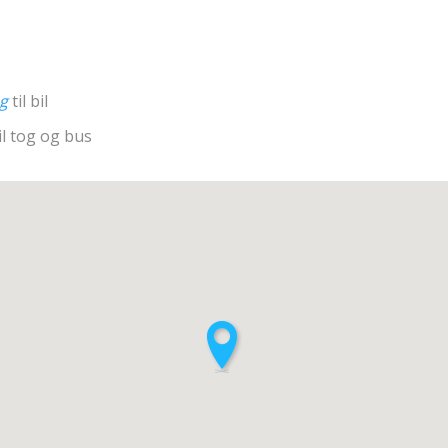
ng
til bil
il tog og bus