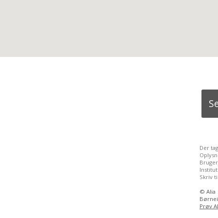
S
Der ta
Oplysn
Bruger
Instit
Skriv t
©
Alia
Børnei
Prøv Al