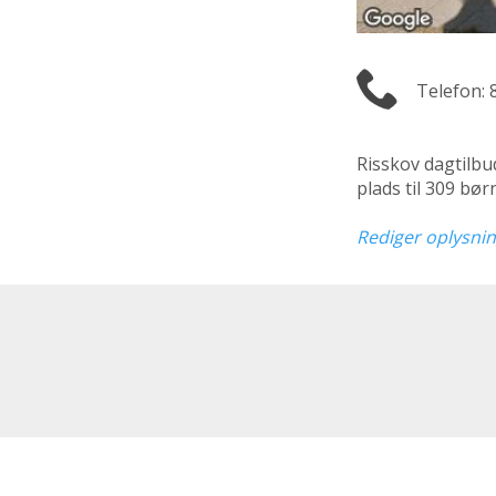
Telefon: 
Risskov dagtilbu
plads til 309 bø
Rediger oplysni