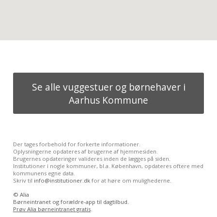
Se alle vuggestuer og børnehaver i
Aarhus Kommune
Der tages forbehold for forkerte informationer.
Oplysningerne opdateres af brugerne af hjemmesiden.
Brugernes opdateringer valideres inden de lægges på siden.
Institutioner i nogle kommuner, bl.a. København, opdateres oftere med
kommunens egne data.
Skriv til
info@institutioner.dk
for at høre om mulighederne.
©
Alia
Børneintranet og forældre-app til dagtilbud.
Prøv Alia børneintranet gratis
.