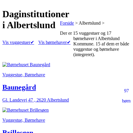
Daginstitutioner
i Albertslund
Forside
> Albertslund >
Der er
15 vuggestuer
og
17
børnehaver
i Albertslund
Vis vuggestuer
✔
Vis børnehaver
✔
Kommune.
15 af dem er både
vuggestue og børnehave
(integreret).
Vuggestue, Børnehave
Baunegård
97
Gl. Landevej 47 , 2620 Albertslund
børn
Vuggestue, Børnehave
Brillesøen