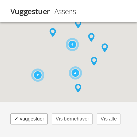
Vuggestuer
i Assens
4
4
2
✔
vuggestuer
Vis børnehaver
Vis alle