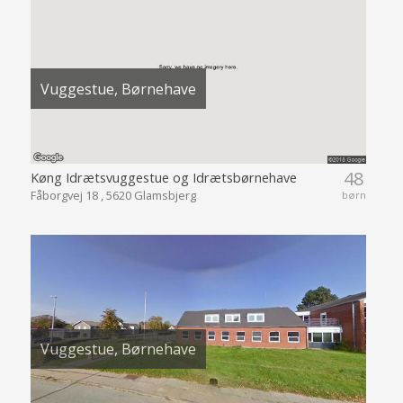
Vuggestue, Børnehave
48
Køng Idrætsvuggestue og Idrætsbørnehave
Fåborgvej 18 , 5620 Glamsbjerg
børn
Vuggestue, Børnehave