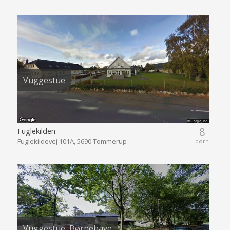
Vuggestue
8
Fuglekilden
Fuglekildevej 101A, 5690 Tommerup
børn
Vuggestue, Børnehave