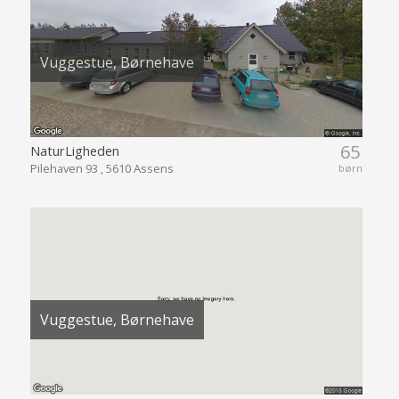
Vuggestue, Børnehave
65
NaturLigheden
Pilehaven 93 , 5610 Assens
børn
Vuggestue, Børnehave