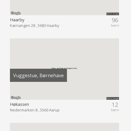
96
Haarby
Kærvangen 28 , 5683 Haarby
børn
Vuggestue, Børnehave
12
Høkassen
Nedermarken 8 , 5560 Aarup
børn