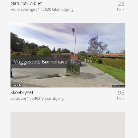
23
Naturbh. Æblet
Herdisvænget 1 , 5620 Glamsbjerg
børn
Vuggestue, Børnehave
95
Skovbrynet
Lindevej 1 , 5492 Vissenbjerg
børn