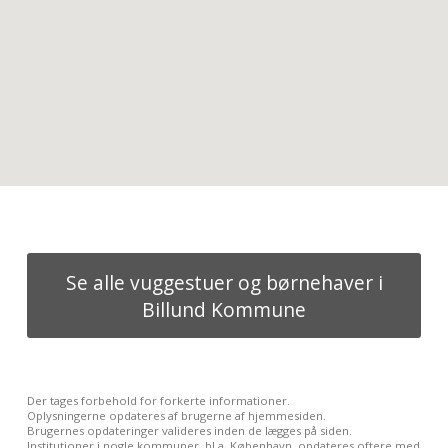
Se alle vuggestuer og børnehaver i
Billund Kommune
Der tages forbehold for forkerte informationer.
Oplysningerne opdateres af brugerne af hjemmesiden.
Brugernes opdateringer valideres inden de lægges på siden.
Institutioner i nogle kommuner, bl.a. København, opdateres oftere med