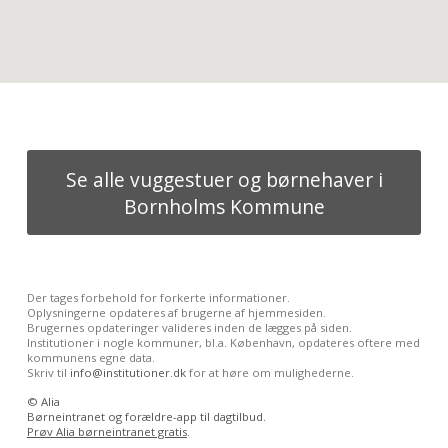
Se alle vuggestuer og børnehaver i
Bornholms Kommune
Der tages forbehold for forkerte informationer.
Oplysningerne opdateres af brugerne af hjemmesiden.
Brugernes opdateringer valideres inden de lægges på siden.
Institutioner i nogle kommuner, bl.a. København, opdateres oftere med
kommunens egne data.
Skriv til
info@institutioner.dk
for at høre om mulighederne.
©
Alia
Børneintranet og forældre-app til dagtilbud.
Prøv Alia børneintranet gratis
.