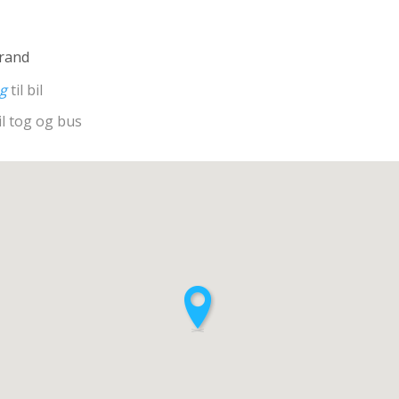
rand
ng
til bil
il tog og bus