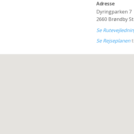
Adresse
Dyringparken 7
2660 Brøndby St
Se Rutevejledni
Se Rejseplanen
t