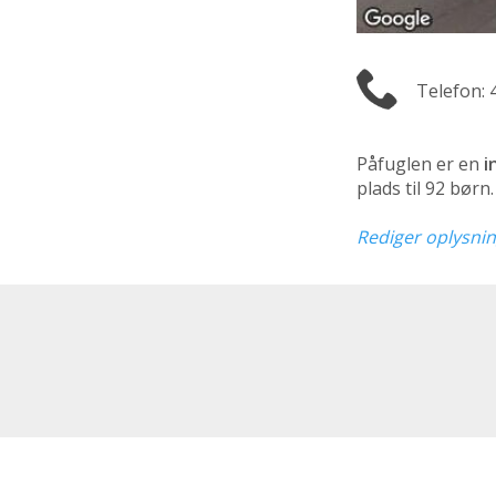
Telefon: 
Påfuglen er en
i
plads til 92 bør
Rediger oplysni