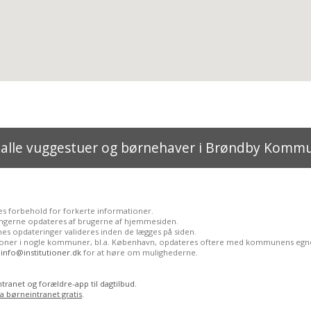
 alle vuggestuer og børnehaver i Brøndby Komm
es forbehold for forkerte informationer.
ngerne opdateres af brugerne af hjemmesiden.
es opdateringer valideres inden de lægges på siden.
tioner i nogle kommuner, bl.a. København, opdateres oftere med kommunens egne
l
info@institutioner.dk
for at høre om mulighederne.
tranet og forældre-app til dagtilbud.
ia børneintranet gratis
.