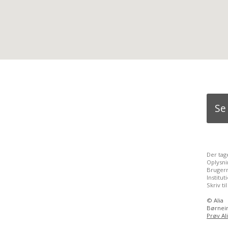
Se
Der tag
Oplysni
Brugern
Institu
Skriv ti
©
Alia
Børnein
Prøv Al