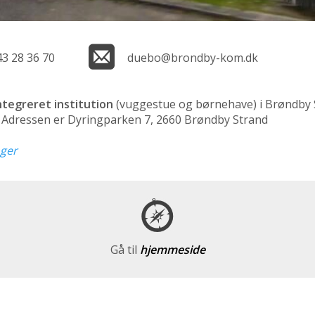
43 28 36 70
duebo@brondby-kom.dk
ntegreret institution
(vuggestue og børnehave)
i Brøndby
n. Adressen er Dyringparken 7, 2660 Brøndby Strand
nger
Gå til
hjemmeside