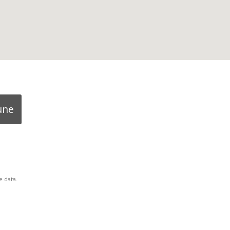
une
 data.