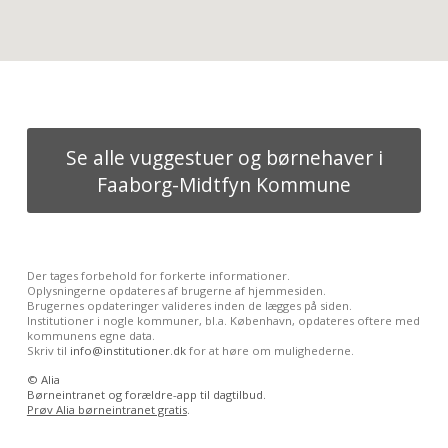
Se alle vuggestuer og børnehaver i
Faaborg-Midtfyn Kommune
Der tages forbehold for forkerte informationer.
Oplysningerne opdateres af brugerne af hjemmesiden.
Brugernes opdateringer valideres inden de lægges på siden.
Institutioner i nogle kommuner, bl.a. København, opdateres oftere med
kommunens egne data.
Skriv til
info@institutioner.dk
for at høre om mulighederne.
©
Alia
Børneintranet og forældre-app til dagtilbud.
Prøv Alia børneintranet gratis
.