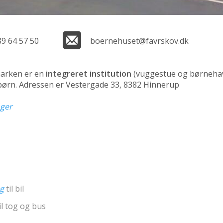
89 64 57 50
boernehuset@favrskov.dk
arken er en
integreret institution
(vuggestue og børneha
 børn. Adressen er Vestergade 33, 8382 Hinnerup
nger
ng
til bil
il tog og bus