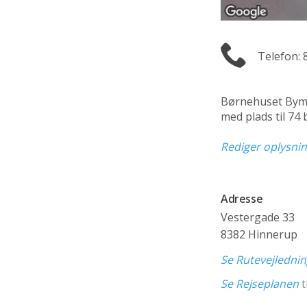
Telefon: 
Børnehuset Bym
med plads til 74
Rediger oplysni
Adresse
Vestergade 33
8382 Hinnerup
Se Rutevejledni
Se Rejseplanen
t