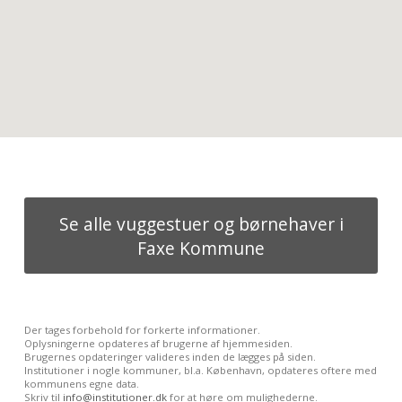
Se alle vuggestuer og børnehaver i
Faxe Kommune
Der tages forbehold for forkerte informationer.
Oplysningerne opdateres af brugerne af hjemmesiden.
Brugernes opdateringer valideres inden de lægges på siden.
Institutioner i nogle kommuner, bl.a. København, opdateres oftere med
kommunens egne data.
Skriv til
info@institutioner.dk
for at høre om mulighederne.