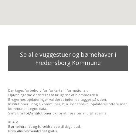
Se alle vuggestuer og børnehaver i
Fredensborg Kommune
Der tages forbehold for forkerte informationer.
Oplysningerne opdateres af brugerne af hjemmesiden.
Brugernes opdateringer valideres inden de lægges på siden.
Institutioner i nogle kommuner, bl.a. København, opdateres oftere med
kommunens egne data.
Skriv til
info@institutioner.dk
for at høre om mulighederne.
©
Alia
Børneintranet og forældre-app til dagtilbud.
Prøv Alia børneintranet gratis
.