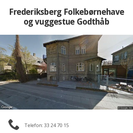
Frederiksberg Folkebørnehave
og vuggestue Godthåb
Telefon: 33 24 70 15