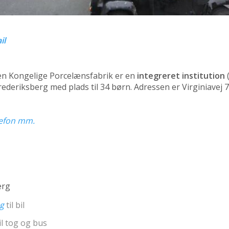
il
n Kongelige Porcelænsfabrik er en
integreret institution
ederiksberg med plads til 34 børn. Adressen er Virginiavej 7
elefon mm.
erg
ng
til bil
il tog og bus