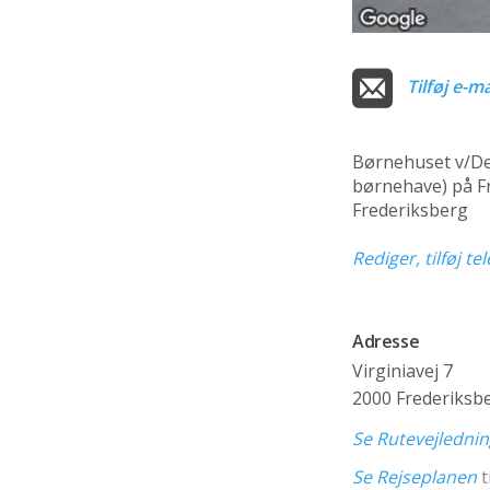
Tilføj e-ma
Børnehuset v/De
børnehave)
på Fr
Frederiksberg
Rediger, tilføj t
Adresse
Virginiavej 7
2000 Frederiksb
Se Rutevejledni
Se Rejseplanen
t