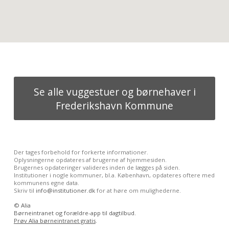
Se alle vuggestuer og børnehaver i
Frederikshavn Kommune
Der tages forbehold for forkerte informationer.
Oplysningerne opdateres af brugerne af hjemmesiden.
Brugernes opdateringer valideres inden de lægges på siden.
Institutioner i nogle kommuner, bl.a. København, opdateres oftere med
kommunens egne data.
Skriv til
info@institutioner.dk
for at høre om mulighederne.
©
Alia
Børneintranet og forældre-app til dagtilbud.
Prøv Alia børneintranet gratis
.