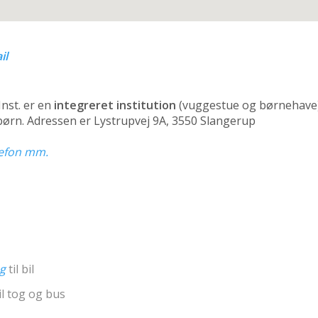
il
Inst. er en
integreret institution
(vuggestue og børnehave
 børn. Adressen er Lystrupvej 9A, 3550 Slangerup
elefon mm.
ng
til bil
il tog og bus