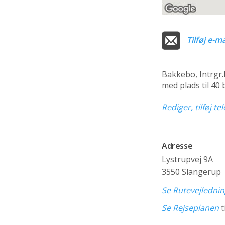
Tilføj e-ma
Bakkebo, Intrgr.
med plads til 40
Rediger, tilføj t
Adresse
Lystrupvej 9A
3550 Slangerup
Se Rutevejledni
Se Rejseplanen
t