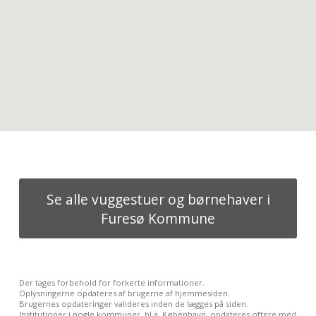
Se alle vuggestuer og børnehaver i
Furesø Kommune
Der tages forbehold for forkerte informationer.
Oplysningerne opdateres af brugerne af hjemmesiden.
Brugernes opdateringer valideres inden de lægges på siden.
Institutioner i nogle kommuner, bl.a. København, opdateres oftere med