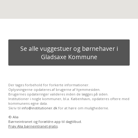
Se alle vuggestuer og børnehaver i
Gladsaxe Kommune
Der tages forbehold for forkerte informationer.
Oplysningerne opdateres af brugerne af hjemmesiden.
Brugernes opdateringer valideres inden de lægges på siden.
Institutioner i nogle kommuner, bl.a. København, opdateres oftere med
kommunens egne data.
Skriv til
info@institutioner.dk
for at høre om mulighederne.
©
Alia
Børneintranet og forældre-app til dagtilbud.
Prøv Alia børneintranet gratis
.