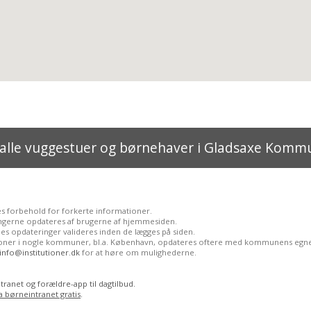
 alle vuggestuer og børnehaver i Gladsaxe Komm
es forbehold for forkerte informationer.
ngerne opdateres af brugerne af hjemmesiden.
es opdateringer valideres inden de lægges på siden.
tioner i nogle kommuner, bl.a. København, opdateres oftere med kommunens egne
info@institutioner.dk
for at høre om mulighederne.
ranet og forældre-app til dagtilbud.
a børneintranet gratis
.