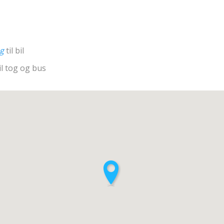
ng
til bil
il tog og bus