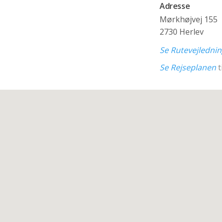
Adresse
Mørkhøjvej 155
2730 Herlev
Se Rutevejledni
Se Rejseplanen
t