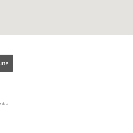
une
 data.