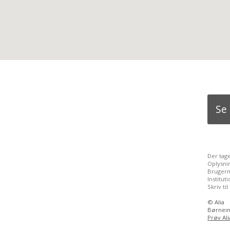
Se
Der tag
Oplysni
Brugern
Institu
Skriv til
©
Alia
Børneint
Prøv Ali