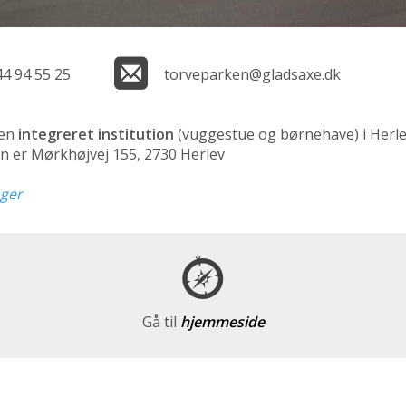
44 94 55 25
torveparken@gladsaxe.dk
 en
integreret institution
(vuggestue og børnehave)
i Herle
n er Mørkhøjvej 155, 2730 Herlev
nger
Gå til
hjemmeside