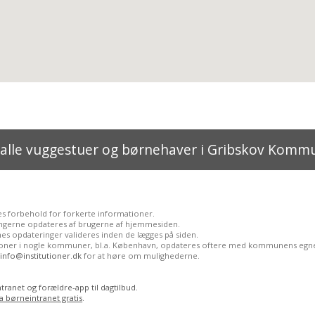
 alle vuggestuer og børnehaver i Gribskov Komm
es forbehold for forkerte informationer.
ngerne opdateres af brugerne af hjemmesiden.
es opdateringer valideres inden de lægges på siden.
tioner i nogle kommuner, bl.a. København, opdateres oftere med kommunens egne
l
info@institutioner.dk
for at høre om mulighederne.
tranet og forældre-app til dagtilbud.
a børneintranet gratis
.