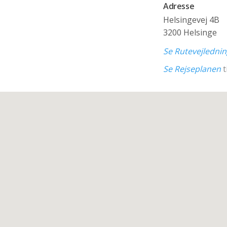
Adresse
Helsingevej 4B
3200 Helsinge
Se Rutevejledni
Se Rejseplanen
t