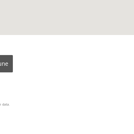
une
 data.