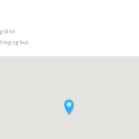
ng
til bil
il tog og bus