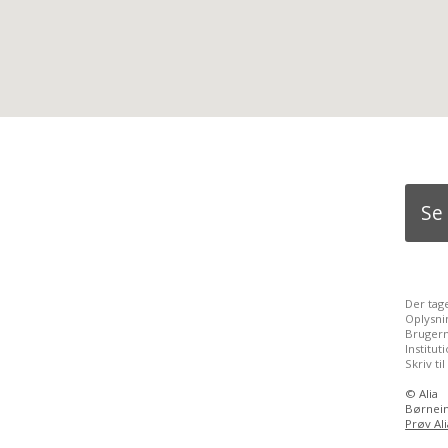
Se
Der tag
Oplysni
Brugern
Institu
Skriv ti
©
Alia
Børnein
Prøv Ali