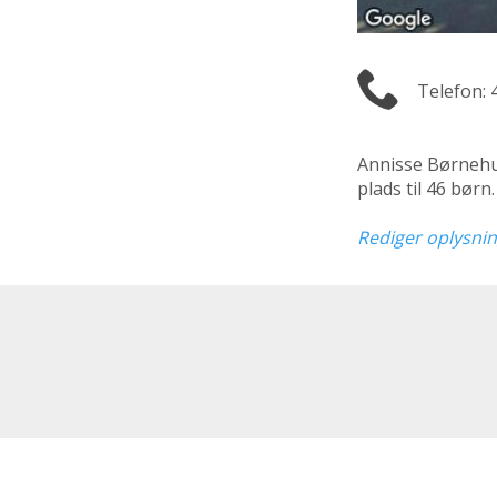
Telefon: 
Annisse Børneh
plads til 46 bør
Rediger oplysni