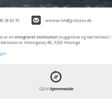
48 28 60 35
annisse-bh@gribskov.dk
us er en
integreret institution
(vuggestue og børnehave)
i
n. Adressen er Helsingevej 4B, 3200 Helsinge
nger
Gå til
hjemmeside