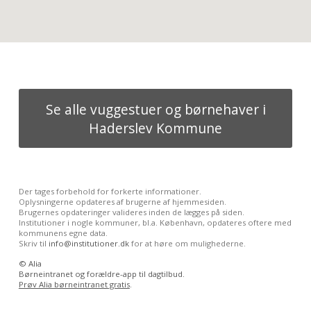
Se alle vuggestuer og børnehaver i
Haderslev Kommune
Der tages forbehold for forkerte informationer.
Oplysningerne opdateres af brugerne af hjemmesiden.
Brugernes opdateringer valideres inden de lægges på siden.
Institutioner i nogle kommuner, bl.a. København, opdateres oftere med
kommunens egne data.
Skriv til
info@institutioner.dk
for at høre om mulighederne.
©
Alia
Børneintranet og forældre-app til dagtilbud.
Prøv Alia børneintranet gratis
.