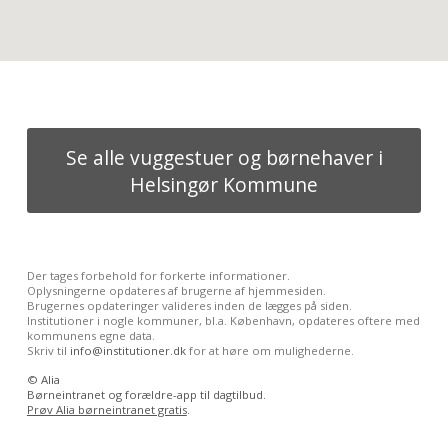
Se alle vuggestuer og børnehaver i
Helsingør Kommune
Der tages forbehold for forkerte informationer.
Oplysningerne opdateres af brugerne af hjemmesiden.
Brugernes opdateringer valideres inden de lægges på siden.
Institutioner i nogle kommuner, bl.a. København, opdateres oftere med
kommunens egne data.
Skriv til
info@institutioner.dk
for at høre om mulighederne.
©
Alia
Børneintranet og forældre-app til dagtilbud.
Prøv Alia børneintranet gratis
.