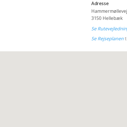
Adresse
Hammermøllevej
3150 Hellebæk
Se Rutevejledni
Se Rejseplanen
t