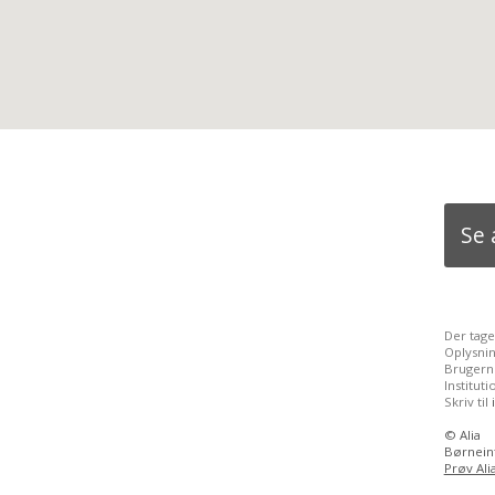
Se 
Der tage
Oplysni
Brugerne
Institu
Skriv til
©
Alia
Børneint
Prøv Ali