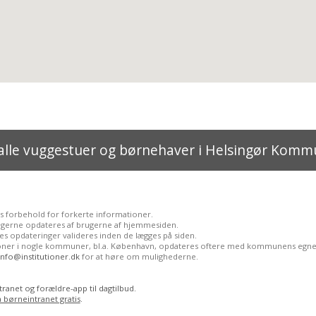
alle vuggestuer og børnehaver i Helsingør Kom
s forbehold for forkerte informationer.
ngerne opdateres af brugerne af hjemmesiden.
s opdateringer valideres inden de lægges på siden.
tioner i nogle kommuner, bl.a. København, opdateres oftere med kommunens egne
info@institutioner.dk
for at høre om mulighederne.
ranet og forældre-app til dagtilbud.
a børneintranet gratis
.