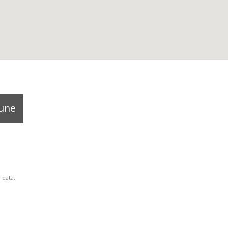
mune
 data.