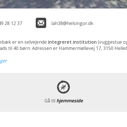
49 28 12 37
lah38@helsingor.dk
ebæk er en selvejende
integreret institution
(vuggestue o
ads til 40 børn. Adressen er Hammermøllevej 17, 3150 Hell
nger
Gå til
hjemmeside