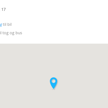
 17
ng
til bil
il tog og bus