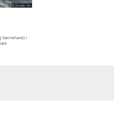
g børnehave)
i
ebæk