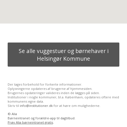
Se alle vuggestuer og børnehaver i
Helsingør Kommune
Der tages forbehold for forkerte informationer.
Oplysningerne opdateres af brugerne af hjemmesiden.
Brugernes opdateringer valideres inden de lægges på siden.
Institutioner i nogle kommuner, bl.a. København, opdateres oftere med
kommunens egne data.
Skriv til
info@institutioner.dk
for at høre om mulighederne.
©
Alia
Børneintranet og forældre-app til dagtilbud.
Prøv Alia børneintranet gratis
.