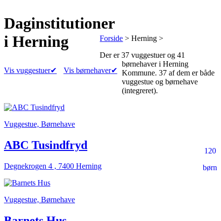
Daginstitutioner
i Herning
Forside
> Herning >
Der er
37 vuggestuer
og
41
børnehaver
i Herning
Vis vuggestuer
✔
Vis børnehaver
✔
Kommune.
37 af dem er både
vuggestue og børnehave
(integreret).
Vuggestue, Børnehave
ABC Tusindfryd
120
Degnekrogen 4 , 7400 Herning
børn
Vuggestue, Børnehave
Barnets Hus