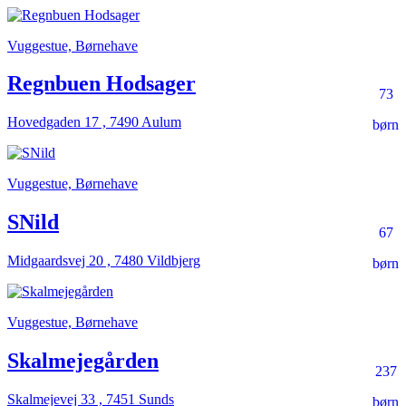
Vuggestue, Børnehave
Regnbuen Hodsager
73
Hovedgaden 17 , 7490 Aulum
børn
Vuggestue, Børnehave
SNild
67
Midgaardsvej 20 , 7480 Vildbjerg
børn
Vuggestue, Børnehave
Skalmejegården
237
Skalmejevej 33 , 7451 Sunds
børn