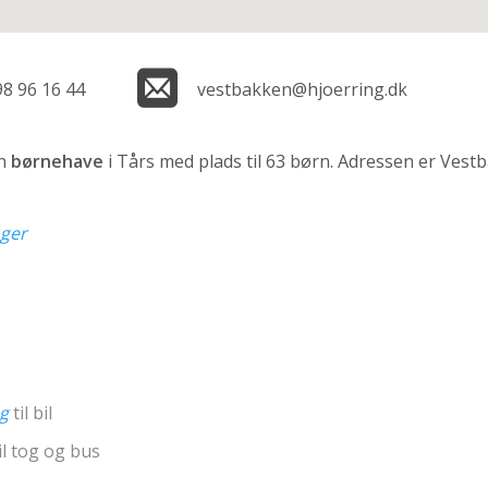
98 96 16 44
vestbakken@hjoerring.dk
en
børnehave
i Tårs med plads til 63 børn. Adressen er Vest
nger
ng
til bil
il tog og bus