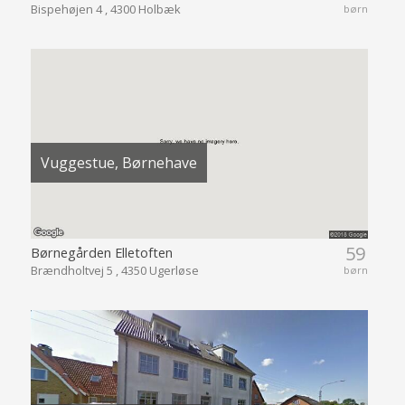
Bispehøjen 4 , 4300 Holbæk
børn
Vuggestue, Børnehave
59
Børnegården Elletoften
Brændholtvej 5 , 4350 Ugerløse
børn