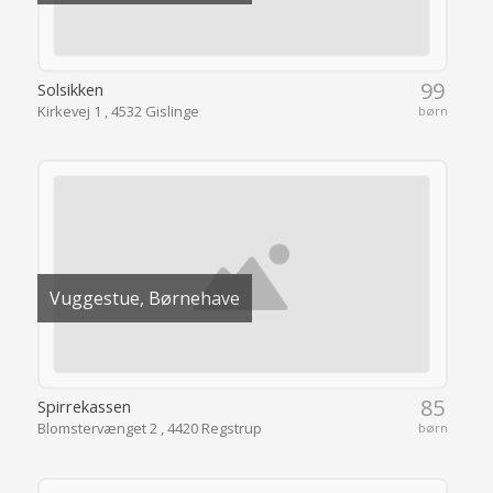
99
Solsikken
Kirkevej 1 , 4532 Gislinge
børn
Vuggestue, Børnehave
85
Spirrekassen
Blomstervænget 2 , 4420 Regstrup
børn