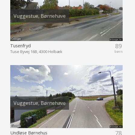
Vuggestue, Børnehave
89
Tusenfryd
Tuse Byvej 16B, 4300 Holbæk
børn
Vuggestue, Børnehave
78
Undløse Børnehus