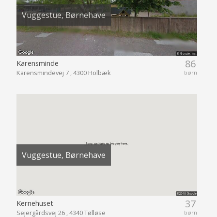
Vuggestue, Børnehave
86
Karensminde
Karensmindevej 7 , 4300 Holbæk
børn
Vuggestue, Børnehave
37
Kernehuset
Sejergårdsvej 26 , 4340 Tølløse
børn