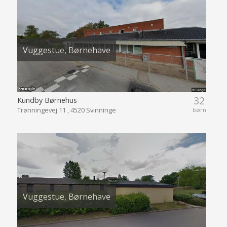
Vuggestue, Børnehave
32
Kundby Børnehus
Trønningevej 11 , 4520 Svinninge
børn
Vuggestue, Børnehave