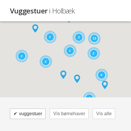
Vuggestuer
i Holbæk
2
3
13
2
2
2
4
5
2
✔
vuggestuer
Vis børnehaver
Vis alle