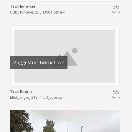
36
Troldemosen
Udby Kirkevej 25 , 4300 Holbæk
børn
Vuggestue, Børnehave
55
Troldhøjen
Ellebjergvej 31B, 4450 Jyderup
børn