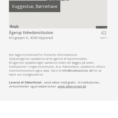
Vuggestue, Børnehave
43
Ågerup Enhedsinstitution
Krogvejen 4 , 4390 Vipperød
børn
Der tages forbehold for forkerte informationer.
Oplysningerne opdateres af brugerne af hjemmesiden.
Brugernes opdateringer valideres inden de lægges på siden.
Institutioner i nogle kommuner, bl.a. København, opdateres oftere
med kommunens egne data. Skriv til
info@institutioner.dk
for at
høre om mulighederne.
Leveret af SikkerEmail
- send sikker mail gratis - til institutioner,
virksomheder og privatpersoner.
www.sikkeremail.dk