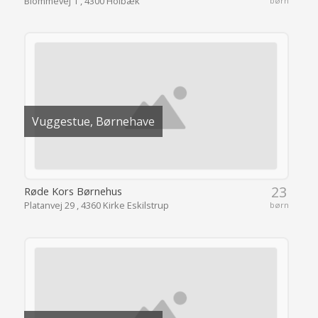
Blommevej 1 , 4300 Holbæk
børn
Vuggestue, Børnehave
23
Røde Kors Børnehus
Platanvej 29 , 4360 Kirke Eskilstrup
børn