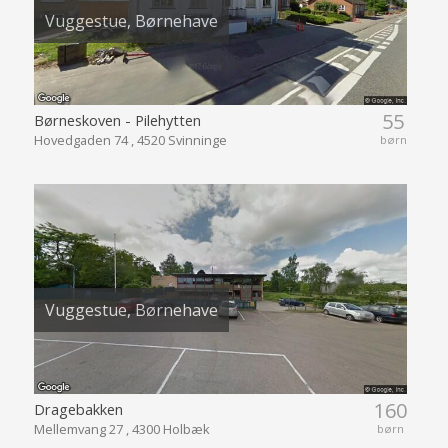
Vuggestue, Børnehave
55
Børneskoven - Pilehytten
Hovedgaden 74 , 4520 Svinninge
børn
Vuggestue, Børnehave
160
Dragebakken
Mellemvang 27 , 4300 Holbæk
børn