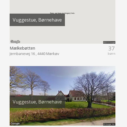
Vuggestue, Børnehave
37
Mælkebøtten
Jernbanevej 16 , 4440 Mørkøv
børn
Vuggestue, Børnehave