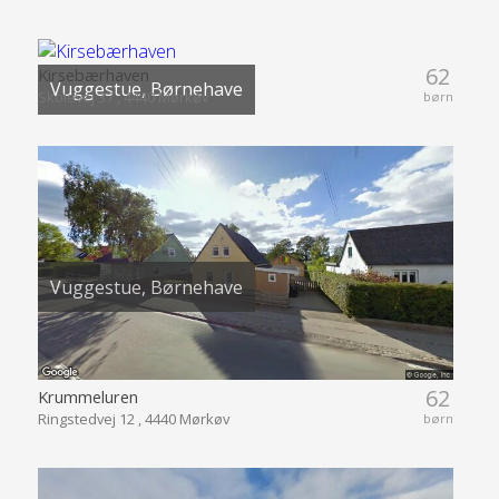
62
Kirsebærhaven
Vuggestue, Børnehave
Skolevej 37 , 4440 Mørkøv
børn
Vuggestue, Børnehave
62
Krummeluren
Ringstedvej 12 , 4440 Mørkøv
børn