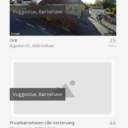
Vuggestue, Børnehave
25
Orø
Bygaden 50 , 4300 Holbæk
børn
Vuggestue, Børnehave
44
Privatbørnehaven Lille Vestervang