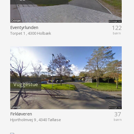
122
Eventyrlunden
Torpet 1 , 4300 Holbæk
børn
Vuggestue
37
Firkløveren
Hjortholmvej 9 , 4340 Tølløse
børn