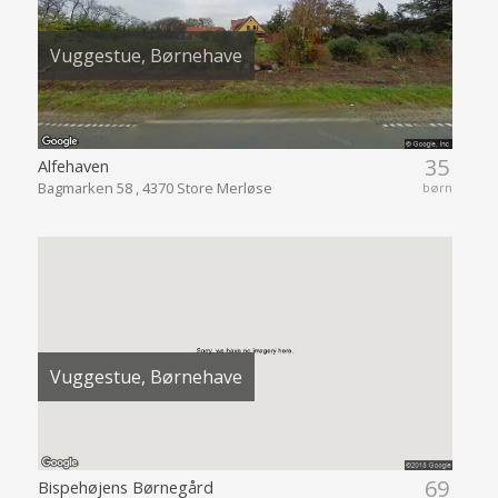
Vuggestue, Børnehave
35
Alfehaven
Bagmarken 58 , 4370 Store Merløse
børn
Vuggestue, Børnehave
69
Bispehøjens Børnegård