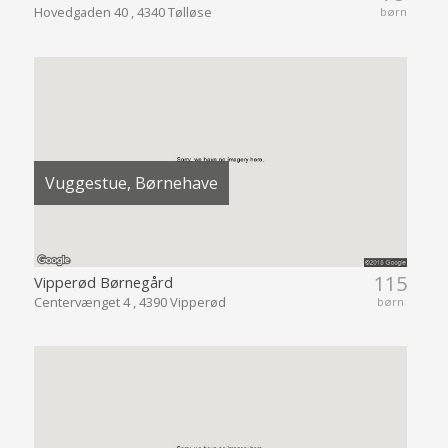
Hovedgaden 40 , 4340 Tølløse
børn
Vuggestue, Børnehave
115
Vipperød Børnegård
Centervænget 4 , 4390 Vipperød
børn