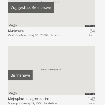
Vuggestue, Børnehave
64
Mariehønen
Vald. Poulsens Vej 10 , 7500 Holstebro
børn
Børnehave
143
Mejruphus Integrerede inst.
Mejrup Kirkevej 3A, 7500 Holstebro
børn