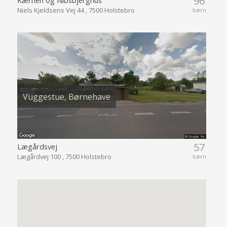
96
Kærnen og Nibsbjerghus
Niels Kjeldsens Vej 44 , 7500 Holstebro
børn
Vuggestue, Børnehave
57
Lægårdsvej
Lægårdvej 100 , 7500 Holstebro
børn