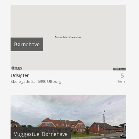
Børnehave
5
Udsigten
Skolegade 25, 6990 Ulfborg
børn
Vuggestue, Børnehave