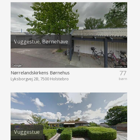
Vuggestue, Børnehave
77
Nørrelandskirkens Børnehus
Lyksborgvej 2B, 7500 Holstebro
børn
Vuggestue