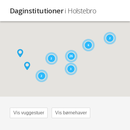
Daginstitutioner
i Holstebro
2
6
26
2
3
2
Vis vuggestuer
Vis børnehaver