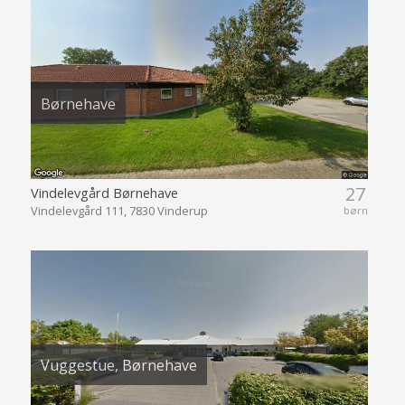
Børnehave
27
Vindelevgård Børnehave
Vindelevgård 111, 7830 Vinderup
børn
Vuggestue, Børnehave