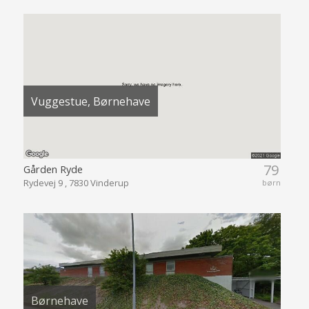
Vuggestue, Børnehave
79
Gården Ryde
Rydevej 9 , 7830 Vinderup
børn
Børnehave