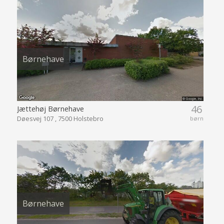
Børnehave
46
Jættehøj Børnehave
Døesvej 107 , 7500 Holstebro
børn
Børnehave