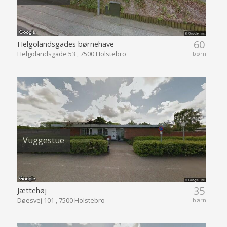
60
Helgolandsgades børnehave
Helgolandsgade 53 , 7500 Holstebro
børn
Vuggestue
35
Jættehøj
Døesvej 101 , 7500 Holstebro
børn