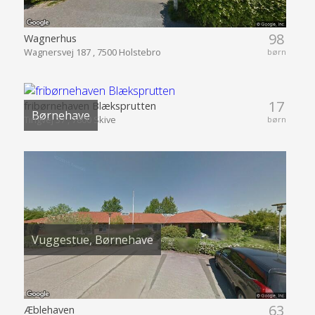
98
Wagnerhus
Wagnersvej 187 , 7500 Holstebro
børn
17
fribørnehaven Blæksprutten
Børnehave
Tingvej 37 , 7800 Skive
børn
Vuggestue, Børnehave
63
Æblehaven