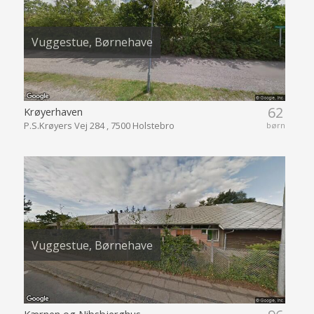
Vuggestue, Børnehave
62
Krøyerhaven
P.S.Krøyers Vej 284 , 7500 Holstebro
børn
Vuggestue, Børnehave