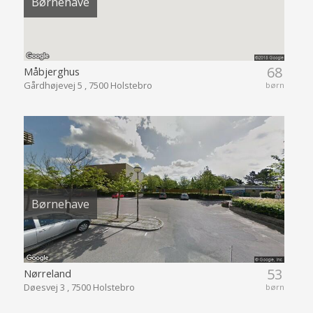
Børnehave
68
Måbjerghus
Gårdhøjevej 5 , 7500 Holstebro
børn
Børnehave
53
Nørreland
Døesvej 3 , 7500 Holstebro
børn