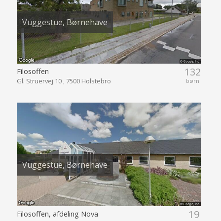
Vuggestue, Børnehave
132
Filosoffen
Gl. Struervej 10 , 7500 Holstebro
børn
Vuggestue, Børnehave
19
Filosoffen, afdeling Nova