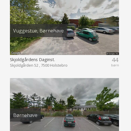
Vuggestue, Børnehave
44
Skjoldgårdens Daginst.
Skjoldgården 52 , 7500 Holstebro
børn
Børnehave