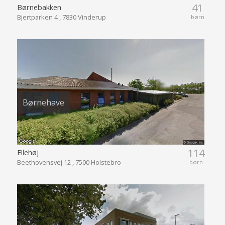
41
Børnebakken
Bjertparken 4 , 7830 Vinderup
børn
Børnehave
114
Ellehøj
Beethovensvej 12 , 7500 Holstebro
børn