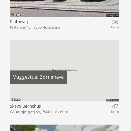
36
Platanvej
Platanvej 15 , 7500 Holstebro
børn
Vuggestue, Børnehave
47
Skave Børnehus
Gl Borbjergvej 6A, 7500 Holstebro
børn