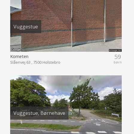
Vuggestue
59
Kometen
Slåenvej 63 , 7500 Holstebro
børn
Vuggestue, Børnehave