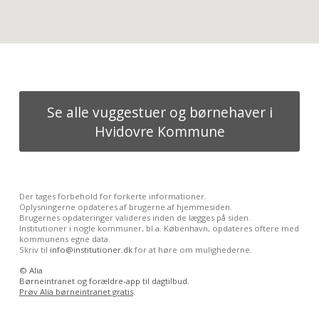
Se alle vuggestuer og børnehaver i
Hvidovre Kommune
Der tages forbehold for forkerte informationer.
Oplysningerne opdateres af brugerne af hjemmesiden.
Brugernes opdateringer valideres inden de lægges på siden.
Institutioner i nogle kommuner, bl.a. København, opdateres oftere med
kommunens egne data.
Skriv til
info@institutioner.dk
for at høre om mulighederne.
©
Alia
Børneintranet og forældre-app til dagtilbud.
Prøv Alia børneintranet gratis
.