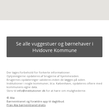
Se alle vuggestuer og børnehaver i
Hvidovre Kommune
Der tages forbehold for forkerte informationer.
Oplysningerne opdateres af brugerne af hjemmesiden.
Brugernes opdateringer valideres inden de lægges på siden.
Institutioner i nogle kommuner, bl.a. København, opdateres oftere med
kommunens egne data.
Skriv til
info@institutioner.dk
for at høre om mulighederne.
©
Alia
Børneintranet og forældre-app til dagtilbud.
Prøv Alia børneintranet gratis
.