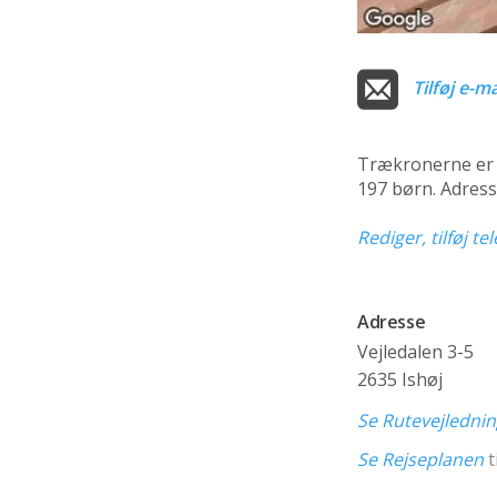
Tilføj e-ma
Trækronerne er
197 børn. Adress
Rediger, tilføj t
Adresse
Vejledalen 3-5
2635 Ishøj
Se Rutevejledni
Se Rejseplanen
t