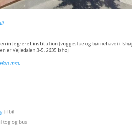
il
 en
integreret institution
(vuggestue og børnehave)
i Ishø
en er Vejledalen 3-5, 2635 Ishøj
elefon mm.
ng
til bil
il tog og bus