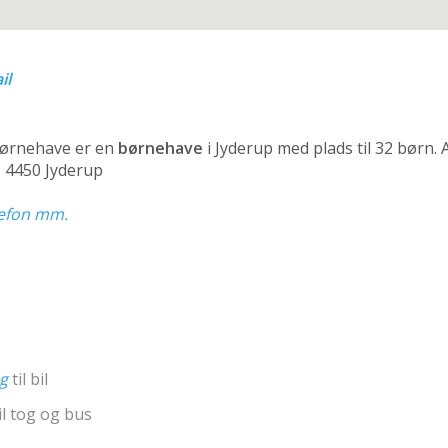
il
ørnehave er en
børnehave
i Jyderup med plads til 32 børn.
, 4450 Jyderup
elefon mm.
ng
til bil
il tog og bus