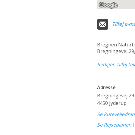
Tilføj e-ma
Bregnen Naturb
Bregningevej 29
Rediger, tilføj t
Adresse
Bregningevej 29
4450 Jyderup
Se Rutevejledni
Se Rejseplanen
t