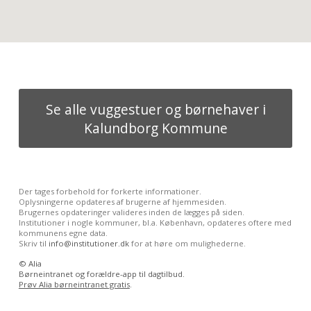
Se alle vuggestuer og børnehaver i
Kalundborg Kommune
Der tages forbehold for forkerte informationer.
Oplysningerne opdateres af brugerne af hjemmesiden.
Brugernes opdateringer valideres inden de lægges på siden.
Institutioner i nogle kommuner, bl.a. København, opdateres oftere med
kommunens egne data.
Skriv til
info@institutioner.dk
for at høre om mulighederne.
©
Alia
Børneintranet og forældre-app til dagtilbud.
Prøv Alia børneintranet gratis
.