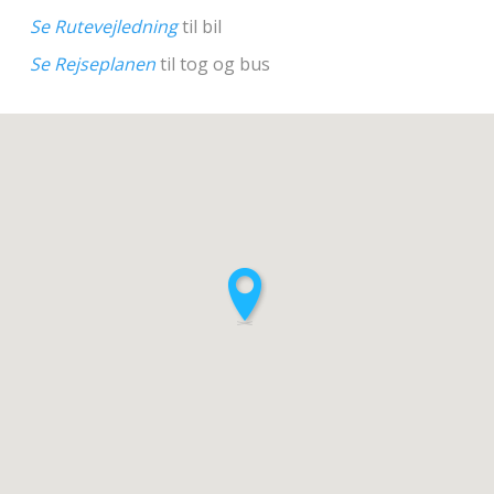
Se Rutevejledning
til bil
Se Rejseplanen
til tog og bus